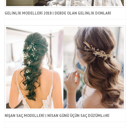
GELINLIK MODELLERI 2018 | DEBDE OLAN GELINLIK DONLARI
NIŞAN SAÇ MODELLERI | NISAN GÜNÜ ÜÇÜN SAÇ DÜZÜMLƏRI