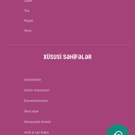
Gəlin
Toy
Nişan
Xına
XÜSUSI SƏHIFƏLƏR
Gelinlikler
Gelin masinlari
Devetnameler
Xoncalar
Xinayaxdi teskili
rent a car baku