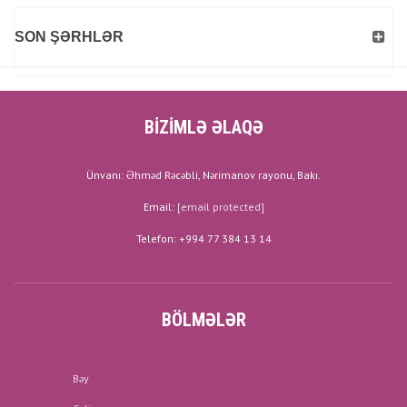
SON ŞƏRHLƏR
BİZİMLƏ ƏLAQƏ
Ünvanı: Əhməd Rəcəbli, Nərimanov rayonu, Bakı.
Email:
[email protected]
Telefon: +994 77 384 13 14
BÖLMƏLƏR
Bəy