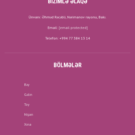
BİZİMLƏ ƏLAQƏ
Ünvanı: Əhməd Rəcəbli, Nərimanov rayonu, Bakı.
Email:
[email protected]
Telefon: +994 77 384 13 14
BÖLMƏLƏR
Bəy
Gəlin
Toy
Nişan
Xına