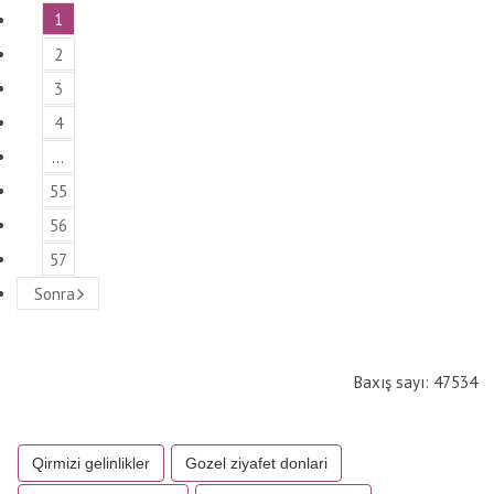
1
2
3
4
…
55
56
57
Sonra
Baxış sayı: 47534
Qirmizi gelinlikler
Gozel ziyafet donlari