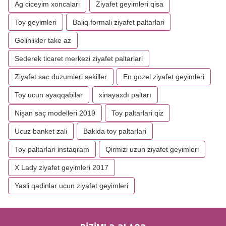
Ag ciceyim xoncalari
Ziyafet geyimleri qisa
Toy geyimleri
Baliq formali ziyafet paltarlari
Gelinlikler take az
Sederek ticaret merkezi ziyafet paltarlari
Ziyafet sac duzumleri sekiller
En gozel ziyafet geyimleri
Toy ucun ayaqqabilar
xinayaxdı paltarı
Nişan saç modelleri 2019
Toy paltarlari qiz
Ucuz banket zali
Bakida toy paltarlari
Toy paltarlari instaqram
Qirmizi uzun ziyafet geyimleri
X Lady ziyafet geyimleri 2017
Yasli qadinlar ucun ziyafet geyimleri