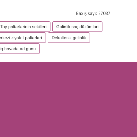
Baxış sayı: 27087
Toy paltarlarinin sekilleri
Gəlinlik saç düzümləri
rkezi ziyafet paltarlari
Dekoltesiz gelinlik
iq havada ad gunu