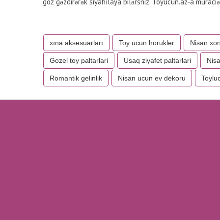
göz gəzdirərək siyahılaya bilərsniz. Toyucun.az-a müraciət
xına aksesuarları
Toy ucun horukler
Nisan xon
Gozel toy paltarlari
Usaq ziyafet paltarlari
Nisa
Romantik gelinlik
Nisan ucun ev dekoru
Toylu