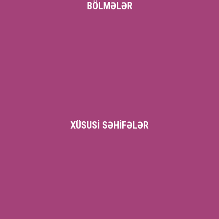
BÖLMƏLƏR
XÜSUSI SƏHIFƏLƏR