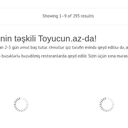
Showing 1–9 of 295 results
nin təşkili Toyucun.az-da!
n 2-3 gün əvvəl baş tutur. Əvvəllər qız tərəfin evində qeyd edilsə də, a
 bəzəklərlə bəzədilmiş restoranlarda qeyd edilir. Sizin üçün xına mərasi