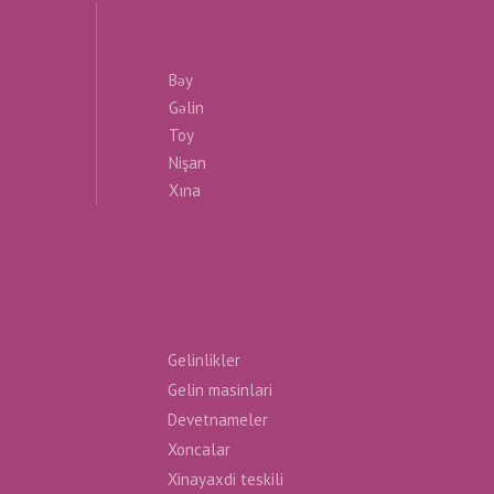
Bəy
Gəlin
Toy
Nişan
Xına
Gelinlikler
Gelin masinlari
Devetnameler
Xoncalar
Xinayaxdi teskili