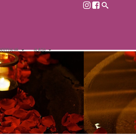
ƏDIYYƏLƏR
ƏLAQƏ