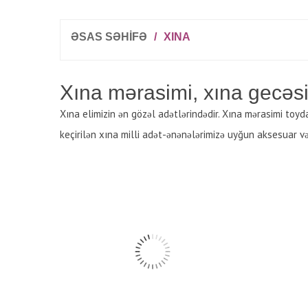
ƏSAS SƏHİFƏ
/
XINA
Xına mərasimi, xına gecəsi
Xına elimizin ən gözəl adətlərindədir. Xına mərasimi toyda
keçirilən xına milli adət-ənənələrimizə uyğun aksesuar və