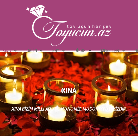
XINA
GƏLIN
BƏY
DIGƏR
MEBELLƏR
H
XINA
XINA BIZIM MILLI ADƏT-ƏNƏNƏMIZ, MƏDƏNIYYƏTIMIZDIR.