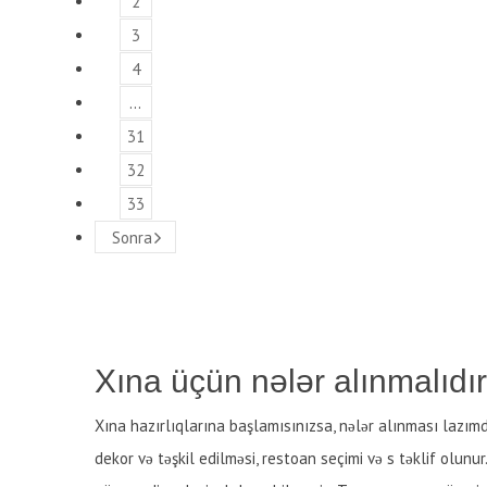
2
3
4
…
31
32
33
Sonra
Xına üçün nələr alınmalıdı
Xına hazırlıqlarına başlamısınızsa, nələr alınması lazımd
dekor və təşkil edilməsi, restoan seçimi və s təklif olun