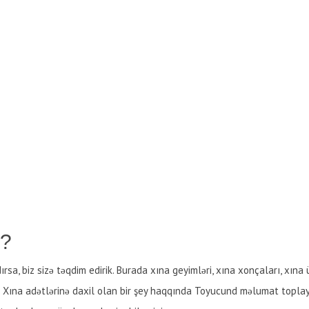
r?
ırsa, biz sizə təqdim edirik. Burada xına geyimləri, xına xonçaları, xın
ur. Xına adətlərinə daxil olan bir şey haqqında Toyucund məlumat toplay