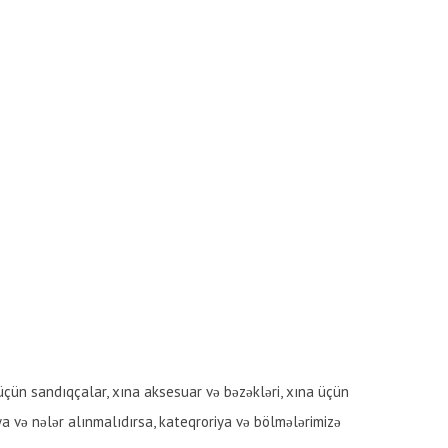
a üçün sandıqçalar, xına aksesuar və bəzəkləri, xına üçün
a və nələr alınmalıdırsa, kateqroriya və bölmələrimizə