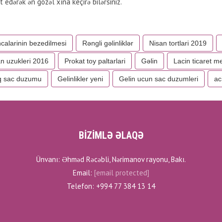
 edərək ən gözəl xına keçirə bilərsiniz.
calarinin bezedilmesi
Rəngli gəlinliklər
Nisan tortlari 2019
n uzukleri 2016
Prokat toy paltarlari
Gəlin
Lacin ticaret me
q sac duzumu
Gelinlikler yeni
Gelin ucun sac duzumleri
ac
BİZİMLƏ ƏLAQƏ
Ünvanı: Əhməd Rəcəbli, Nərimanov rayonu, Bakı.
Email:
[email protected]
Telefon: +994 77 384 13 14