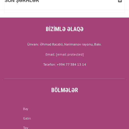
SON ŞƏRHLƏR
BİZİMLƏ ƏLAQƏ
Ünvanı: Əhməd Rəcəbli, Nərimanov rayonu, Bakı.
Email:
[email protected]
Telefon: +994 77 384 13 14
BÖLMƏLƏR
Bəy
Gəlin
Toy