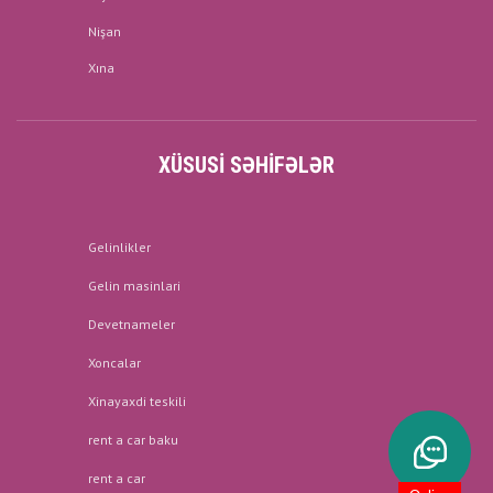
Nişan
Xına
XÜSUSI SƏHIFƏLƏR
Gelinlikler
Gelin masinlari
Devetnameler
Xoncalar
Xinayaxdi teskili
rent a car baku
rent a car