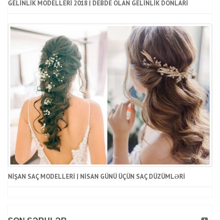
GELINLIK MODELLERI 2018 | DEBDE OLAN GELINLIK DONLARI
NIŞAN SAÇ MODELLERI | NISAN GÜNÜ ÜÇÜN SAÇ DÜZÜMLƏRI