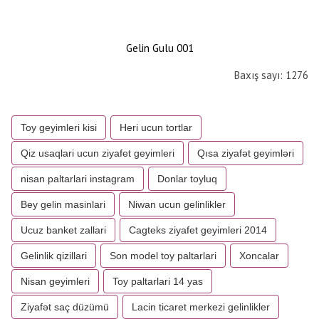
Gelin Gulu 001
Baxış sayı: 1276
Toy geyimleri kisi
Heri ucun tortlar
Qiz usaqlari ucun ziyafet geyimleri
Qısa ziyafət geyimləri
nisan paltarlari instagram
Donlar toyluq
Bey gelin masinlari
Niwan ucun gelinlikler
Ucuz banket zallari
Cagteks ziyafet geyimleri 2014
Gelinlik qizillari
Son model toy paltarlari
Xoncalar
Nisan geyimleri
Toy paltarlari 14 yas
Ziyafət saç düzümü
Lacin ticaret merkezi gelinlikler