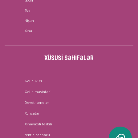
Gəlin
Toy
Nişan
Xına
XÜSUSI SƏHIFƏLƏR
Gelinlikler
Gelin masinlari
Devetnameler
Xoncalar
Xinayaxdi teskili
rent a car baku