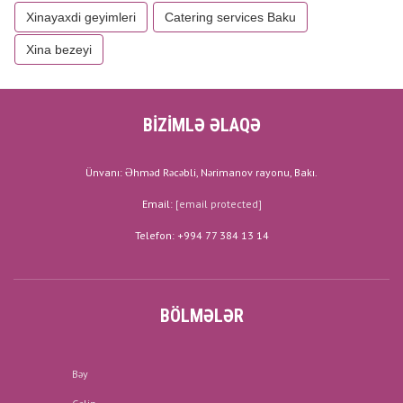
Xinayaxdi geyimleri
Catering services Baku
Xina bezeyi
BİZİMLƏ ƏLAQƏ
Ünvanı: Əhməd Rəcəbli, Nərimanov rayonu, Bakı.
Email:
[email protected]
Telefon: +994 77 384 13 14
BÖLMƏLƏR
Bəy