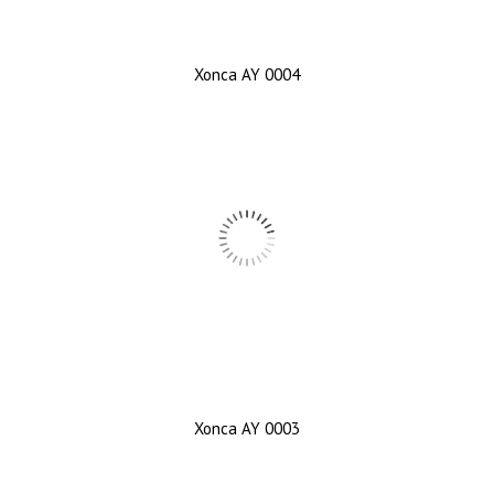
Xonca AY 0004
Xonca AY 0003