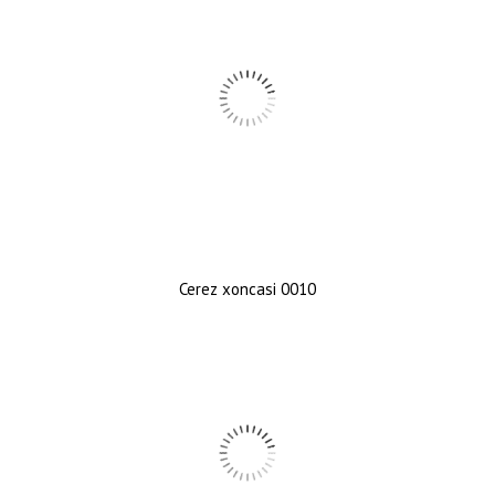
Cerez xoncasi 0010