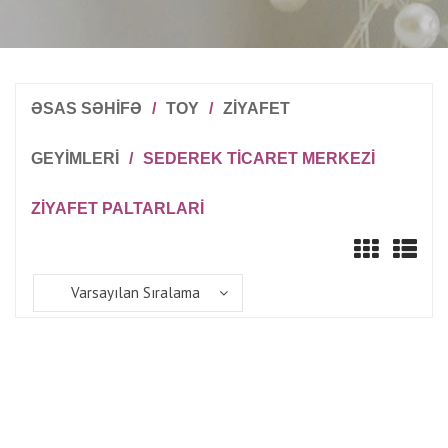
ƏSAS SƏHİFƏ
/
TOY
/
ZIYAFET
GEYIMLERI
/
SEDEREK TICARET MERKEZI
ZIYAFET PALTARLARI
Varsayılan Sıralama