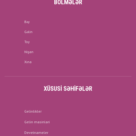
BÖLMƏLƏR
Bəy
Gəlin
Toy
Nişan
Xına
XÜSUSI SƏHIFƏLƏR
Gelinlikler
Gelin masinlari
Devetnameler