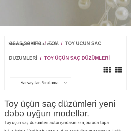
Showing 1–9 of 13 results
ƏSAS SƏHİFƏ
/
TOY
/
TOY UCUN SAC
DUZUMLERI
/
TOY ÜÇÜN SAÇ DÜZÜMLERI
Varsayılan Sıralama
Toy üçün saç düzümleri yeni
dəbə uyğun modellər.
Toy üçün saç düzümleri axtarışındasınızsa, burada tapa