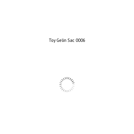
Toy Gelin Sac 0006