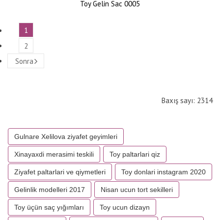
Toy Gelin Sac 0005
1
2
Sonra
Baxış sayı: 2314
Gulnare Xelilova ziyafet geyimleri
Xinayaxdi merasimi teskili
Toy paltarlari qiz
Ziyafet paltarlari ve qiymetleri
Toy donlari instagram 2020
Gelinlik modelleri 2017
Nisan ucun tort sekilleri
Toy üçün saç yığımları
Toy ucun dizayn