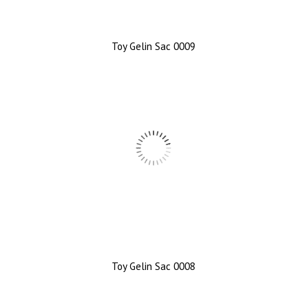
Toy Gelin Sac 0009
Toy Gelin Sac 0008