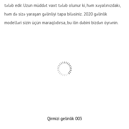
tələb edir. Uzun müddət vaxt tələb olunur ki, həm xəyalınızdakı,
həm də sizə yaraşan gəlinliyi tapa biləsiniz. 2020 gəlinlik
modelləri sizin üçün maraqlıdırsa, bu ilin dəbini bizdən öyrənin.
Qirmizi gelinlik 003