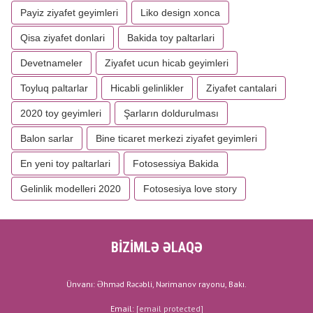
Payiz ziyafet geyimleri
Liko design xonca
Qisa ziyafet donlari
Bakida toy paltarlari
Devetnameler
Ziyafet ucun hicab geyimleri
Toyluq paltarlar
Hicabli gelinlikler
Ziyafet cantalari
2020 toy geyimleri
Şarların doldurulması
Balon sarlar
Bine ticaret merkezi ziyafet geyimleri
En yeni toy paltarlari
Fotosessiya Bakida
Gelinlik modelleri 2020
Fotosesiya love story
BİZİMLƏ ƏLAQƏ
Ünvanı: Əhməd Rəcəbli, Nərimanov rayonu, Bakı.
Email:
[email protected]