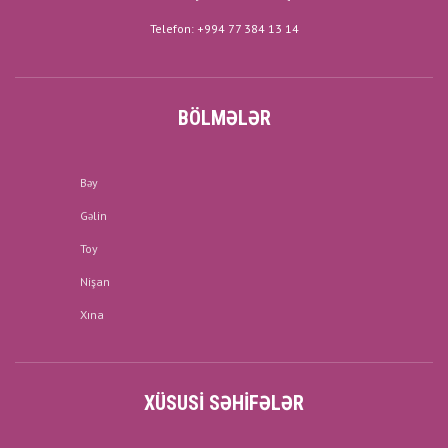
Telefon: +994 77 384 13 14
BÖLMƏLƏR
Bəy
Gəlin
Toy
Nişan
Xına
XÜSUSI SƏHIFƏLƏR