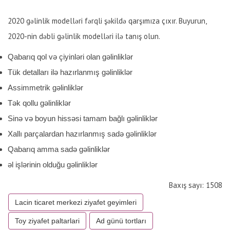
2020 gəlinlik modelləri fərqli şəkildə qarşımıza çıxır. Buyurun,
2020-nin dəbli gəlinlik modelləri ilə tanış olun.
Qabarıq qol və çiyinləri olan gəlinliklər
Tük detalları ilə hazırlanmış gəlinliklər
Assimmetrik gəlinliklər
Tək qollu gəlinliklər
Sinə və boyun hissəsi tamam bağlı gəlinliklər
Xallı parçalardan hazırlanmış sadə gəlinliklər
Qabarıq amma sadə gəlinliklər
əl işlərinin olduğu gəlinliklər
Baxış sayı: 1508
Lacin ticaret merkezi ziyafet geyimleri
Toy ziyafet paltarlari
Ad günü tortları