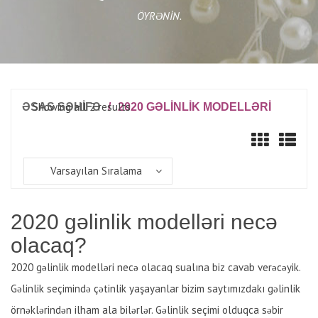
ÖYRƏNIN.
Showing all 2 results
ƏSAS SƏHİFƏ
/
2020 GƏLINLIK MODELLƏRI
Varsayılan Sıralama
2020 gəlinlik modelləri necə
olacaq?
2020 gəlinlik modelləri necə olacaq sualına biz cavab verəcəyik.
Gəlinlik seçimində çətinlik yaşayanlar bizim saytımızdakı gəlinlik
örnəklərindən ilham ala bilərlər. Gəlinlik seçimi olduqca səbir