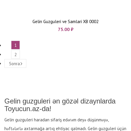
Gelin Guzguleri ve Samlari XB 0002
75.00
₼
1
2
Sonra
Gelin guzguleri ən gözəl dizaynlarda
Toyucun.az-da!
Gelin guzguleri haradan sifariş edərəm deyə düşünməyə,
həftələrlə axtarmağa artıq ehtiyac qalmadı. Gelin guzguleri üçün