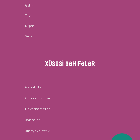
Gəlin
Toy
Nişan
Xına
XÜSUSI SƏHIFƏLƏR
Gelinlikler
Gelin masinlari
Devetnameler
Xoncalar
Xinayaxdi teskili