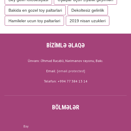
Bakida en gozel toy paltarlari
Dekoltesiz gelinlik
Hamileler ucun toy paltarlari
2019 nisan uzukleri
BİZİMLƏ ƏLAQƏ
Ünvanı: Əhməd Rəcəbli, Nərimanov rayonu, Bakı.
Email:
[email protected]
Telefon: +994 77 384 13 14
BÖLMƏLƏR
Bəy