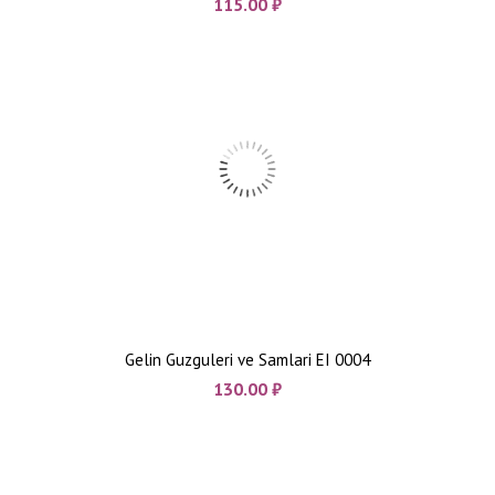
115.00
₼
Gelin Guzguleri ve Samlari EI 0004
130.00
₼