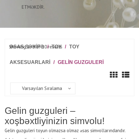
ETMƏKDIR.
Showing 1–9 of 10 results
ƏSAS SƏHİFƏ
/
TOY
/
TOY
AKSESUARLARI
/
GELIN GUZGULERI
Varsayılan Sıralama
Gelin guzguleri –
xoşbəxtliyinizin simvolu!
Gelin guzguleri toyun olmazsa olmaz əsas simvollarındandır.