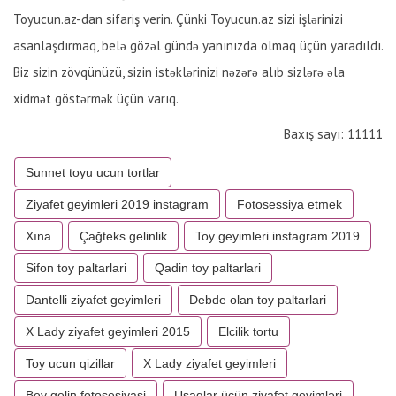
Toyucun.az-dan sifariş verin. Çünki Toyucun.az sizi işlərinizi
asanlaşdırmaq, belə gözəl gündə yanınızda olmaq üçün yaradıldı.
Biz sizin zövqünüzü, sizin istəklərinizi nəzərə alıb sizlərə əla
xidmət göstərmək üçün varıq.
Baxış sayı: 11111
Sunnet toyu ucun tortlar
Ziyafet geyimleri 2019 instagram
Fotosessiya etmek
Xına
Çağteks gelinlik
Toy geyimleri instagram 2019
Sifon toy paltarlari
Qadin toy paltarlari
Dantelli ziyafet geyimleri
Debde olan toy paltarlari
X Lady ziyafet geyimleri 2015
Elcilik tortu
Toy ucun qizillar
X Lady ziyafet geyimleri
Bey gelin fotosesiyasi
Uşaqlar üçün ziyafət geyimləri