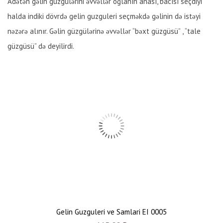
Adətən gəlin güzgülərini əvvəllər oğlanın anası, bacısı seçdiyi
halda indiki dövrdə gelin guzguleri seçməkdə gəlinin də istəyi
nəzərə alınır. Gəlin güzgülərinə əvvəllər “bəxt güzgüsü” , “tale
güzgüsü” də deyilirdi.
Gelin Guzguleri ve Samlari EI 0005