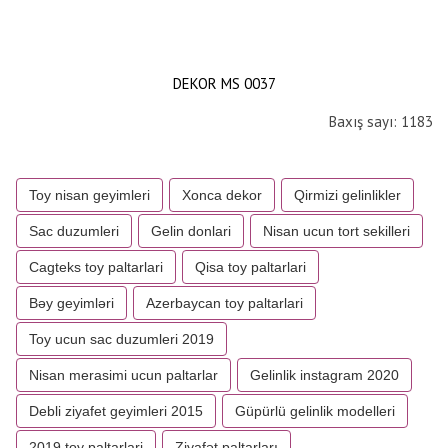
DEKOR MS 0037
Baxış sayı: 1183
Toy nisan geyimleri
Xonca dekor
Qirmizi gelinlikler
Sac duzumleri
Gelin donlari
Nisan ucun tort sekilleri
Cagteks toy paltarlari
Qisa toy paltarlari
Bəy geyimləri
Azerbaycan toy paltarlari
Toy ucun sac duzumleri 2019
Nisan merasimi ucun paltarlar
Gelinlik instagram 2020
Debli ziyafet geyimleri 2015
Güpürlü gelinlik modelleri
2019 toy paltarlari
Ziyafət paltarları