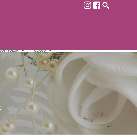
ƏDIYYƏLƏR
ƏLAQƏ
.