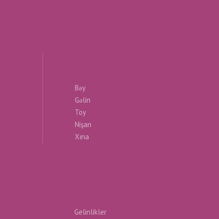
Bəy
Gəlin
Toy
Nişan
Xına
Gelinlikler