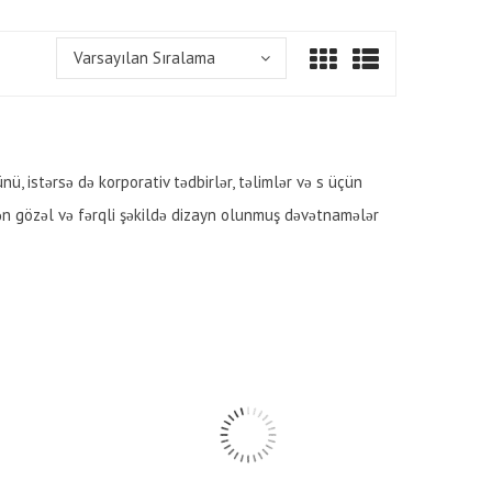
Varsayılan Sıralama
ü, istərsə də korporativ tədbirlər, təlimlər və s üçün
dən gözəl və fərqli şəkildə dizayn olunmuş dəvətnamələr