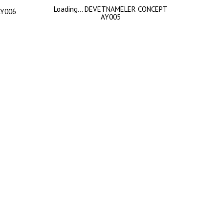
Loading… DEVETNAMELER CONCEPT
AY006
AY005