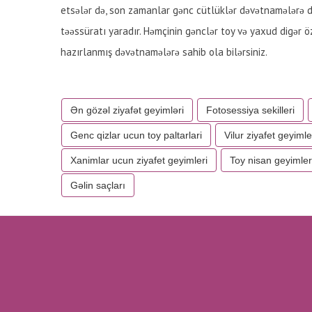
etsələr də, son zamanlar gənc cütlüklər dəvətnamələrə d
təəssüratı yaradır. Həmçinin gənclər toy və yaxud digər ö
hazırlanmış dəvətnamələrə sahib ola bilərsiniz.
Ən gözəl ziyafət geyimləri
Fotosessiya sekilleri
Genc qizlar ucun toy paltarlari
Vilur ziyafet geyimle
Xanimlar ucun ziyafet geyimleri
Toy nisan geyimler
Gəlin saçları