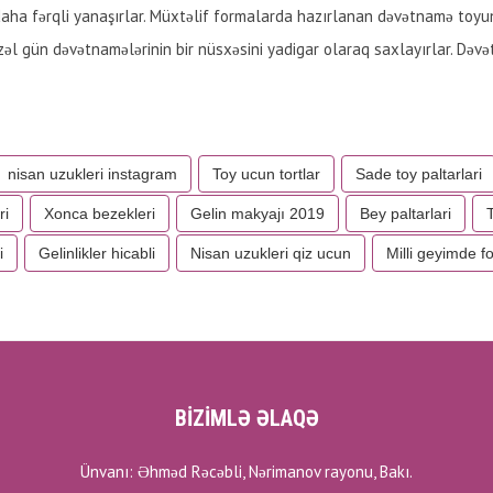
aha fərqli yanaşırlar. Müxtəlif formalarda hazırlanan dəvətnamə toyun
zəl gün dəvətnamələrinin bir nüsxəsini yadigar olaraq saxlayırlar. Dəvə
nisan uzukleri instagram
Toy ucun tortlar
Sade toy paltarlari
ri
Xonca bezekleri
Gelin makyajı 2019
Bey paltarlari
T
i
Gelinlikler hicabli
Nisan uzukleri qiz ucun
Milli geyimde f
BİZİMLƏ ƏLAQƏ
Ünvanı: Əhməd Rəcəbli, Nərimanov rayonu, Bakı.