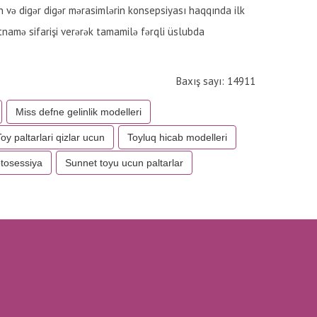
 və digər digər mərasimlərin konsepsiyası haqqında ilk
tnamə sifarişi verərək tamamilə fərqli üslubda
Baxış sayı: 14911
Miss defne gelinlik modelleri
oy paltarlari qizlar ucun
Toyluq hicab modelleri
otosessiya
Sunnet toyu ucun paltarlar