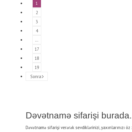
1
2
3
4
…
17
18
19
Sonra
Dəvətnamə sifarişi burada.
Dəvətnamə sifarişi verərək sevdiklərinizi, yaxınlarınızı ö