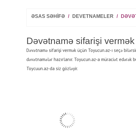
ƏSAS SƏHİFƏ
/
DEVETNAMELER
/
DƏVƏT
Dəvətnamə sifarişi vermək
Dəvətnamə sifarişi vermək üçün Toyucun.az-ı seçə bilərsini
dəvətnamələr hazırlanır. Toyucun.az-a müraciət edərək bu
Toycuun.az-da siz gözləyir.