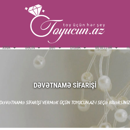
XINA
GƏLIN
BƏY
DIGƏR
MEBELLƏR
H
DƏVƏTNAMƏ SIFARIŞI
DƏVƏTNAMƏ SIFARIŞI VERMƏK ÜÇÜN TOYUCUN.AZ-I SEÇƏ BILƏRSINIZ