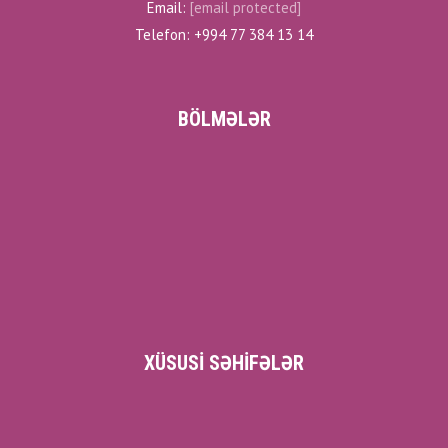
Email:
[email protected]
Telefon: +994 77 384 13 14
BÖLMƏLƏR
XÜSUSI SƏHIFƏLƏR