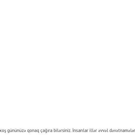
z xoş gününüzə qonaq çağıra bilərsiniz. İnsanlar illər əvvəl dəvətnamələ