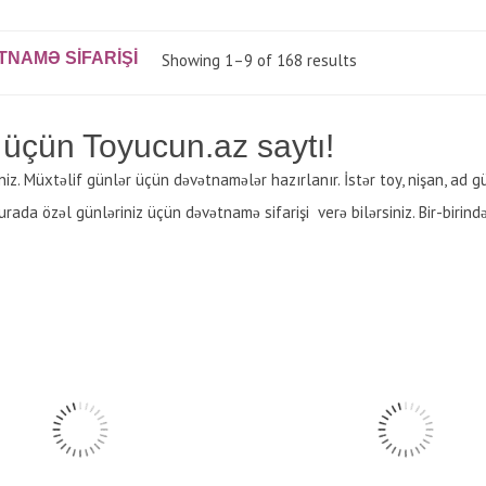
NAMƏ SIFARIŞI
Showing 1–9 of 168 results
 üçün Toyucun.az saytı!
z. Müxtəlif günlər üçün dəvətnamələr hazırlanır. İstər toy, nişan, ad gün
rada özəl günləriniz üçün dəvətnamə sifarişi verə bilərsiniz. Bir-birin