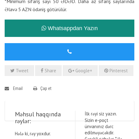
*Minimum sifariş sayı 50 ƏDƏD. Daha az sifariş saylarında
Əlavə 5 AZN ödəniş götürülür.
Whatsappdan Yazın
Tweet
Share
Google+
Pinterest
Email
Çap et
Məhsul haqqında
İlk rəyi siz yazın.
rəylər:
Sizin e-poçt
ünvanınız dərc
edilməyəcəkdir.
Hələ ki, rəy yoxdur.
Gərəkli sahələr
*
ilə