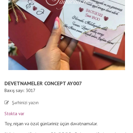
DEVETNAMELER CONCEPT AY007
Baxış sayı: 3017
Şərhinizi yazın
Stokta var
Toy, nişan və özəl günləriniz üçün dəvətnamələr.