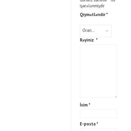
işarələnmişdir
Qiymətləndir
*
Rəyiniz
*
İsim
*
E-posta
*