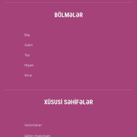
BÖLMƏLƏR
Bəy
Gəlin
Toy
Nişan
Xına
XÜSUSI SƏHIFƏLƏR
Gelinlikler
Gelin masinlari