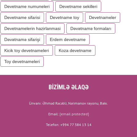
Devetname numuneleri
Devetname sekilleri
Devetname sifarisi
Devetname toy
Devetnameler
Devetnamelerin hazirlanmasi
Dəvətnamə formaları
Dəvətnamə sifarişi
Erdem devetname
Kicik toy devetnameleri
Koza devetname
Toy devetnameleri
BİZİMLƏ ƏLAQƏ
Ünvanı: Əhməd Rəcəbli, Nərimanov rayonu, Bakı.
Email:
[email protected]
Telefon: +994 77 384 13 14