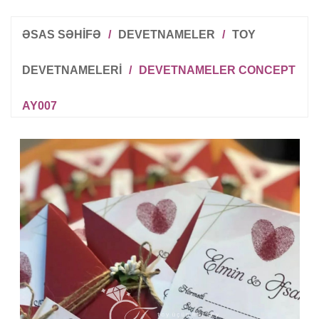
ƏSAS SƏHİFƏ
/
DEVETNAMELER
/
TOY
DEVETNAMELERI
/
DEVETNAMELER CONCEPT
AY007
R
T