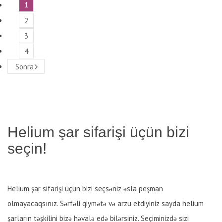
1
2
3
4
Sonra
Helium şar sifarişi üçün bizi
seçin!
Helium şar sifarişi üçün bizi seçsəniz əsla peşman
olmayacaqsınız. Sərfəli qiymətə və arzu etdiyiniz sayda helium
şarların təşkilini bizə həvalə edə bilərsiniz. Seçiminizdə sizi