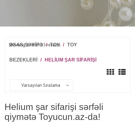
Showing 1–9 of 33 results
ƏSAS SƏHİFƏ
/
TOY
/
TOY
BEZEKLERI
/
HELIUM ŞAR SIFARIŞI
Varsayılan Sıralama
Helium şar sifarişi sərfəli
qiymətə Toyucun.az-da!