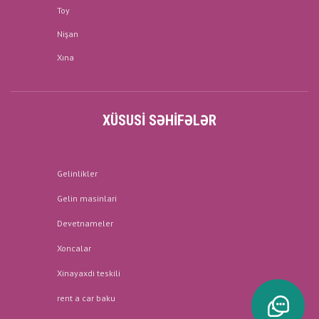
Toy
Nişan
Xına
XÜSUSI SƏHIFƏLƏR
Gelinlikler
Gelin masinlari
Devetnameler
Xoncalar
Xinayaxdi teskili
rent a car baku