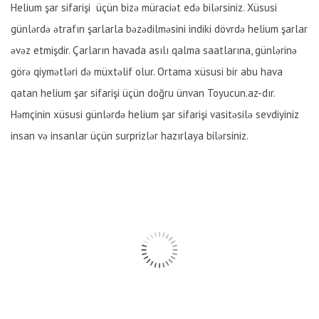
Helium şar sifarişi üçün bizə müraciət edə bilərsiniz. Xüsusi
günlərdə ətrafın şarlarla bəzədilməsini indiki dövrdə helium şarlar
əvəz etmişdir. Çarların havada asılı qalma saatlarına, günlərinə
görə qiymətləri də müxtəlif olur. Ortama xüsusi bir abu hava
qatan helium şar sifarişi üçün doğru ünvan Toyucun.az-dır.
Həmçinin xüsusi günlərdə helium şar sifarişi vasitəsilə sevdiyiniz
insan və insanlar üçün surprizlər hazırlaya bilərsiniz.