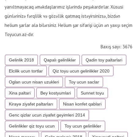
yanıltmayacaq əməkdaşlarımız işlərində peşəkardırlar. Xüsusi
günlərinizə fərqlilik və gözəllik qatmaq istəyirsinizsə, bizdən
helium şarlar ala bilərsiniz. Helium şar sifarişi üçün ən yaxşı seçim
Toyucun.az-dır.
Baxış sayı: 3676
Gelinlik 2018
Qapalı gəlinliklər
Qadin toy paltarlari
Elcilik ucun tortlar
Qiz toyu ucun gelinlikler 2020
Oglan ucun nisan uzukleri
Toy ucun saclar
Xina paltari
Bey kostyumlari
Sunnet toyu
Kirayə ziyafət paltarları
Nisan konfet qablari
Genc qizlar ucun ziyafet geyimleri 2014
Gelinlikler qiz toyu ucun
Toy ucun gelinlikler