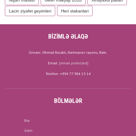
Nişan masası
Gelin makyajı 2018
Xinayaxdi paltari
Lacin ziyafet geyimleri
Heri stakanlari
BİZİMLƏ ƏLAQƏ
Ünvanı: Əhməd Rəcəbli, Nərimanov rayonu, Bakı.
Email:
[email protected]
Telefon: +994 77 384 13 14
BÖLMƏLƏR
Bəy
Gəlin