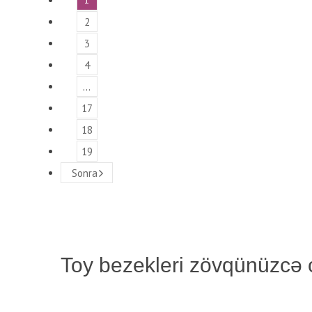
1
2
3
4
…
17
18
19
Sonra
Toy bezekleri zövqünüzcə 