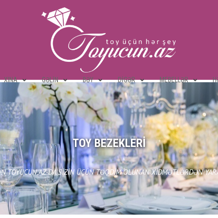
XINA
GƏLIN
BƏY
DIGƏR
MEBELLƏR
H
TOY BEZEKLERI
ÜN TOYUCUN.AZ-DA SIZIN ÜÇÜN TƏQDIM OLUNAN XIDMƏTLƏRDƏN YARA