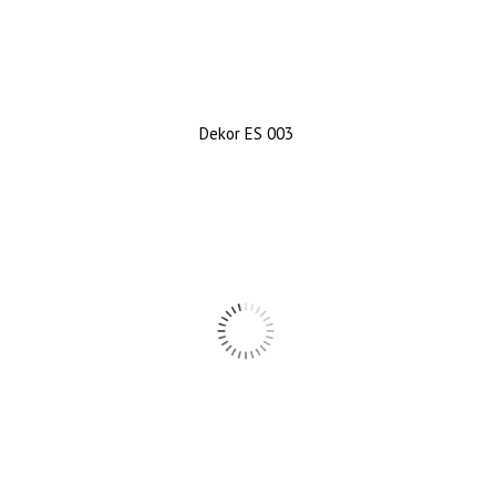
Dekor ES 003