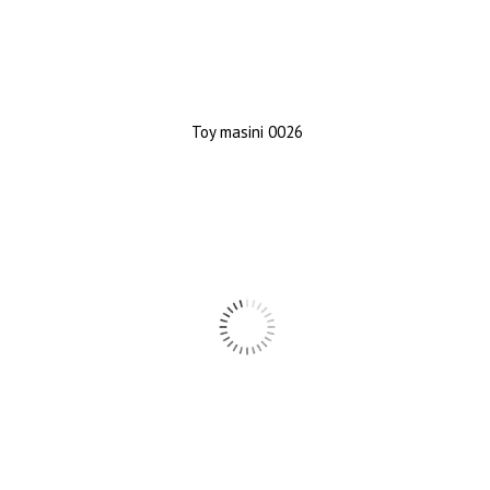
Toy masini 0026