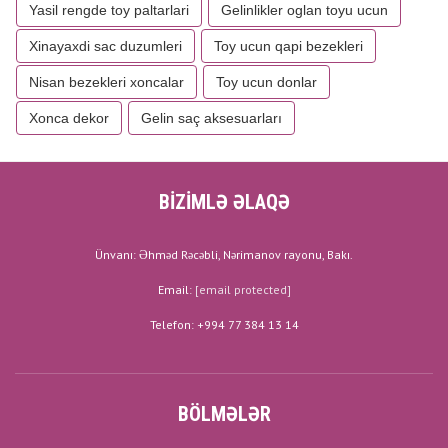
Yasil rengde toy paltarlari
Gelinlikler oglan toyu ucun
Xinayaxdi sac duzumleri
Toy ucun qapi bezekleri
Nisan bezekleri xoncalar
Toy ucun donlar
Xonca dekor
Gelin saç aksesuarları
BİZİMLƏ ƏLAQƏ
Ünvanı: Əhməd Rəcəbli, Nərimanov rayonu, Bakı.
Email:
[email protected]
Telefon: +994 77 384 13 14
BÖLMƏLƏR