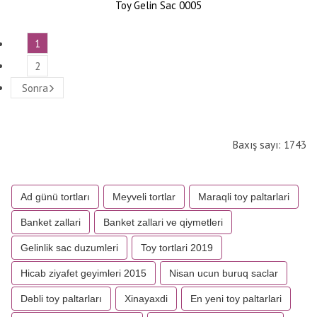
Toy Gelin Sac 0005
1
2
Sonra
Baxış sayı: 1743
Ad günü tortları
Meyveli tortlar
Maraqli toy paltarlari
Banket zallari
Banket zallari ve qiymetleri
Gelinlik sac duzumleri
Toy tortlari 2019
Hicab ziyafet geyimleri 2015
Nisan ucun buruq saclar
Dəbli toy paltarları
Xinayaxdi
En yeni toy paltarlari