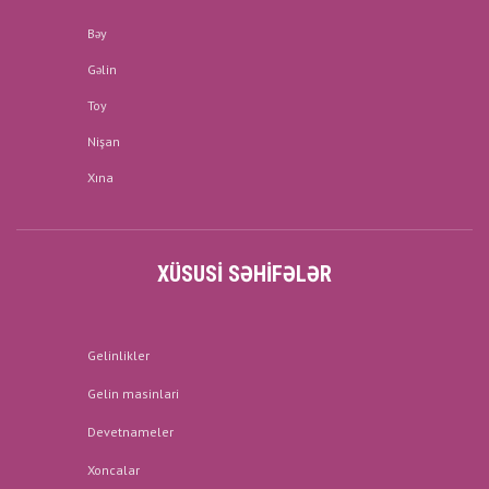
Bəy
Gəlin
Toy
Nişan
Xına
XÜSUSI SƏHIFƏLƏR
Gelinlikler
Gelin masinlari
Devetnameler
Xoncalar