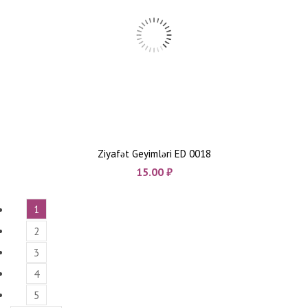
Ziyafət Geyimləri ED 0018
15.00
₼
1
2
3
4
5