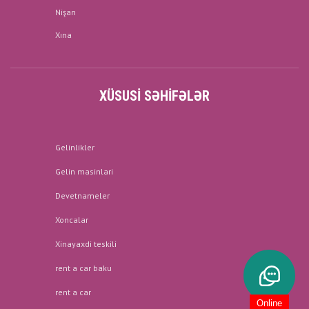
Nişan
Xına
XÜSUSI SƏHIFƏLƏR
Gelinlikler
Gelin masinlari
Devetnameler
Xoncalar
Xinayaxdi teskili
rent a car baku
rent a car