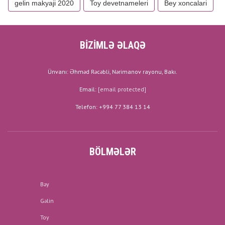
gelin makyaji 2020
Toy devetnameleri
Bey xoncalari
BİZİMLƏ ƏLAQƏ
Ünvanı: Əhməd Rəcəbli, Nərimanov rayonu, Bakı.
Email:
[email protected]
Telefon: +994 77 384 13 14
BÖLMƏLƏR
Bəy
Gəlin
Toy