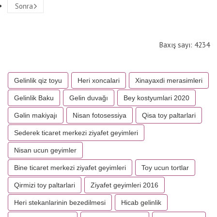
Sonra
Baxış sayı: 4234
Gelinlik qiz toyu
Heri xoncalari
Xinayaxdi merasimleri
Gelinlik Baku
Gelin duvağı
Bey kostyumlari 2020
Gəlin makiyajı
Nisan fotosessiya
Qisa toy paltarlari
Sederek ticaret merkezi ziyafet geyimleri
Nisan ucun geyimler
Bine ticaret merkezi ziyafet geyimleri
Toy ucun tortlar
Qirmizi toy paltarlari
Ziyafet geyimleri 2016
Heri stekanlarinin bezedilmesi
Hicab gelinlik