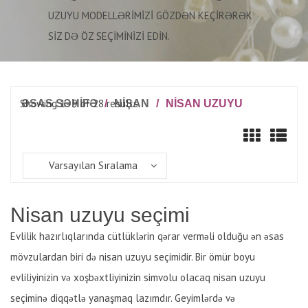
UZUYU MODELLƏRIMIZI GÖZDƏN KEÇIRƏRƏK
SIZ DƏ ÖZ SEÇIMINIZI EDIN.
Showing 1–9 of 28 results
ƏSAS SƏHİFƏ
/
NIŞAN
/
NISAN UZUYU
Varsayılan Sıralama
Nisan uzuyu seçimi
Evlilik hazırlıqlarında cütlüklərin qərar verməli olduğu ən əsas
mövzulardan biri də nisan uzuyu seçimidir. Bir ömür boyu
evliliyinizin və xoşbəxtliyinizin simvolu olacaq nisan uzuyu
seçiminə diqqətlə yanaşmaq lazımdır. Geyimlərdə və