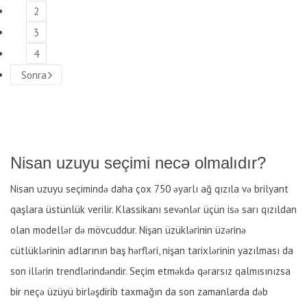
2
3
4
Sonra
Nisan uzuyu seçimi necə olmalıdır?
Nisan uzuyu seçimində daha çox 750 əyarlı ağ qızıla və brilyant
qaşlara üstünlük verilir. Klassikanı sevənlər üçün isə sarı qızıldan
olan modellər də mövcuddur. Nişan üzüklərinin üzərinə
cütlüklərinin adlarının baş hərfləri, nişan tarixlərinin yazılması da
son illərin trendlərindəndir. Seçim etməkdə qərarsız qalmısınızsa
bir neçə üzüyü birləşdirib taxmağın da son zamanlarda dəb