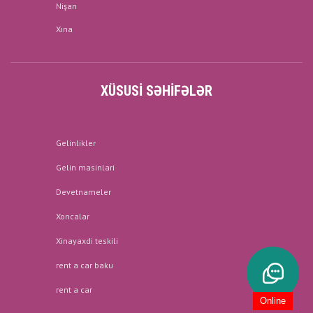
Nişan
Xına
XÜSUSI SƏHIFƏLƏR
Gelinlikler
Gelin masinlari
Devetnameler
Xoncalar
Xinayaxdi teskili
rent a car baku
rent a car