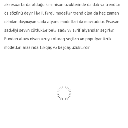
aksesuarlarda olduğu kimi nisan uzuklerinde də dəb və trendlər
öz sözünü deyir. Hər il fərqli modellər trend olsa da heç zaman
dəbdən düşməyən sadə alyans modelləri də mövcuddur. Əsasən
sadəliyi sevən cütlüklər belə sadə və zərif alyanslar seçirlər.
Bundan əlavə nisan uzuyu olaraq seçilən ən populyar üzük
modelləri arasında təkqaş və beşqaş üzüklərdir