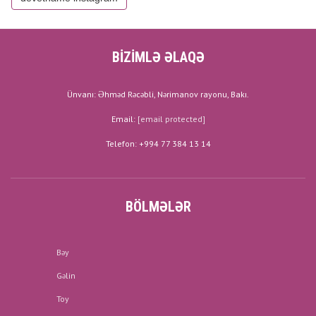
BİZİMLƏ ƏLAQƏ
Ünvanı: Əhməd Rəcəbli, Nərimanov rayonu, Bakı.
Email:
[email protected]
Telefon: +994 77 384 13 14
BÖLMƏLƏR
Bəy
Gəlin
Toy