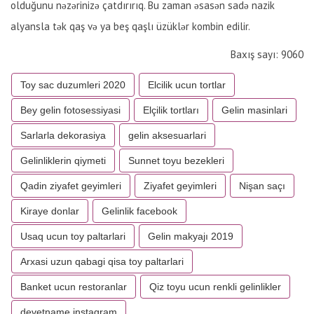
olduğunu nəzərinizə çatdırırıq. Bu zaman əsasən sadə nazik
alyansla tək qaş və ya beş qaşlı üzüklər kombin edilir.
Baxış sayı: 9060
Toy sac duzumleri 2020
Elcilik ucun tortlar
Bey gelin fotosessiyasi
Elçilik tortları
Gelin masinlari
Sarlarla dekorasiya
gelin aksesuarlari
Gelinliklerin qiymeti
Sunnet toyu bezekleri
Qadin ziyafet geyimleri
Ziyafet geyimleri
Nişan saçı
Kiraye donlar
Gelinlik facebook
Usaq ucun toy paltarlari
Gelin makyajı 2019
Arxasi uzun qabagi qisa toy paltarlari
Banket ucun restoranlar
Qiz toyu ucun renkli gelinlikler
devetname instagram