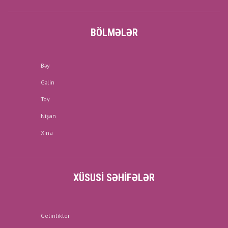
BÖLMƏLƏR
Bəy
Gəlin
Toy
Nişan
Xına
XÜSUSI SƏHIFƏLƏR
Gelinlikler