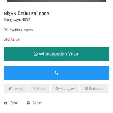
NIŞAN ÜZÜKLERI 0009
Baxış sayı: 4852
Şərhinizi yazın
Stokta var
Whatsappdan Yazın
Tweet
Share
Google+
Pinterest
Email
Çap et