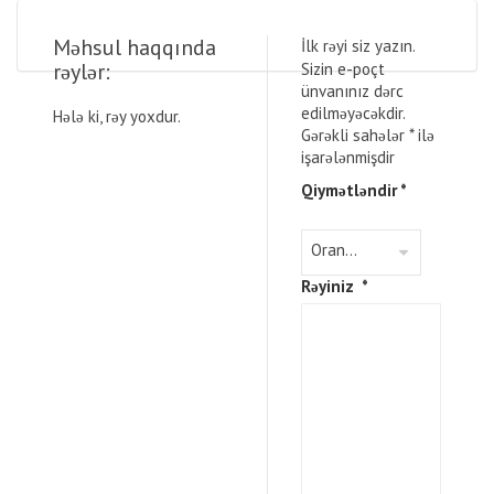
Məhsul haqqında
İlk rəyi siz yazın.
rəylər:
Sizin e-poçt
ünvanınız dərc
edilməyəcəkdir.
Hələ ki, rəy yoxdur.
Gərəkli sahələr
*
ilə
işarələnmişdir
Qiymətləndir
*
Rəyiniz
*