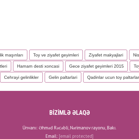
lik maşınları
Toy ve ziyafet geyimleri
Ziyafet makyajlari
Nis
leri
Hamam desti xoncasi
Gece ziyafet geyimleri 2015
To
Cehrayi gelinlikler
Gelin paltarlari
Qadinlar ucun toy paltarlar
BİZİMLƏ ƏLAQƏ
Ünvanı: Əhməd Rəcəbli, Nərimanov rayonu, Bakı.
Email:
[email protected]