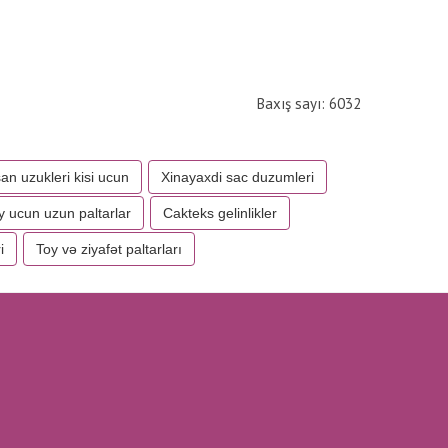
Baxış sayı: 6032
an uzukleri kisi ucun
Xinayaxdi sac duzumleri
y ucun uzun paltarlar
Cakteks gelinlikler
i
Toy və ziyafət paltarları