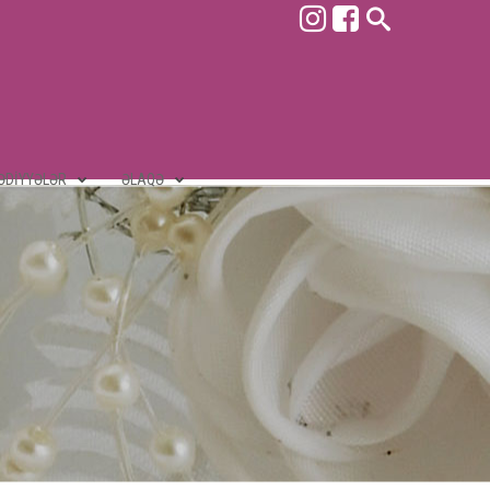
ƏDIYYƏLƏR
ƏLAQƏ