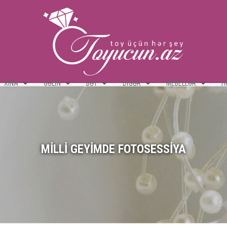
XINA
GƏLIN
BƏY
DIGƏR
MEBELLƏR
H
MILLI GEYIMDE FOTOSESSIYA