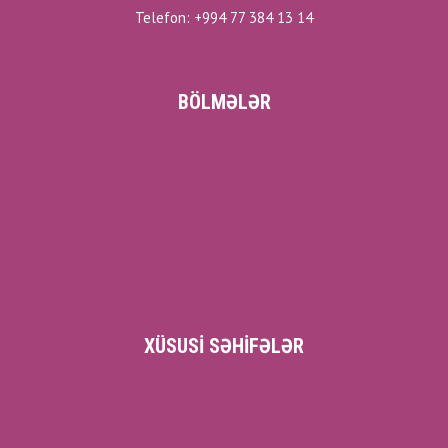
Telefon: +994 77 384 13 14
BÖLMƏLƏR
XÜSUSI SƏHIFƏLƏR