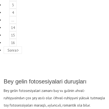
3
4
…
14
15
16
Sonra
Bey gelin fotosesiyalari duruşları
Bey gelin fotosesiyalari zamanı bəy və gəlinin əhval-
ruhiyyəsindən çox şey asılı olur. Əhval-ruhiyyəni yüksək tutmaqla
toy fotosessiyaları maraqlı, əyləncəli, romantik ola bilər.