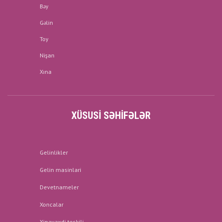
Bəy
Gəlin
Toy
Nişan
Xına
XÜSUSI SƏHIFƏLƏR
Gelinlikler
Gelin masinlari
Devetnameler
Xoncalar
Xinayaxdi teskili