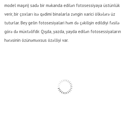
model maşın) sadə bir məkanda edilən fotosessiyaya üstünlük
verir, bir çoxları isə qədimi binalarla zəngin xarici ölkələrə üz
tuturlar. Bey gelin fotosesiyalari həm də çəkilişin edildiyi fəsilə
görə də müxtəlifdir. Qışda, yazda, yayda edilən fotosessiyaların
hərəsinin özünəməxsus özəlliyi var.