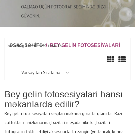
QALMAQ ÜÇÜN FOTOQRAF SEÇIMINDƏ BIZƏ
GÜVƏNIN.
Showing 1–9 of 143 results
ƏSAS SƏHİFƏ
/
BEY GELIN FOTOSESIYALARI
Varsayılan Sıralama
Bey gelin fotosesiyalari hansı
məkanlarda edilir?
Bey gelin fotosesiyalari seçilən məkana görə fərqlənirlər. Bəzi
cütlüklər dənizkənarına, bəziləri meşədə piknikə, bəziləri
fotoqrafın təklif etdiyi aksesuarlarla zəngin (yelləncək, köhnə