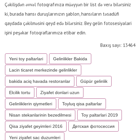
Çəkilişdən əvvəl fotoqrafınıza müəyyən bir list də verə bilərsiniz
ki, burada hansı duruşlarınızın şablon, hansıların təsadüfi
qaydada çəkilməsini qeyd edə bilərsiniz. Bey gelin fotosesiyalari
işini peşəkar fotoqraflarımıza etibar edin.
Baxış sayı: 13464
Yeni toy paltarlari
Gelinlikler Bakida
Lacin ticaret merkezinde gelinlikler
bakida aciq havada restoranlar
Güpür gelinlik
Elcilik tortu
Ziyafet donlari uzun
Gelinliklerin qiymetleri
Toyluq qisa paltarlar
Nisan stekanlarinin bezedilmesi
Toy paltarlari 2019
Qisa ziyafet geyimleri 2016
Детская фотосессия
Yeni ziyafet sac duzumleri