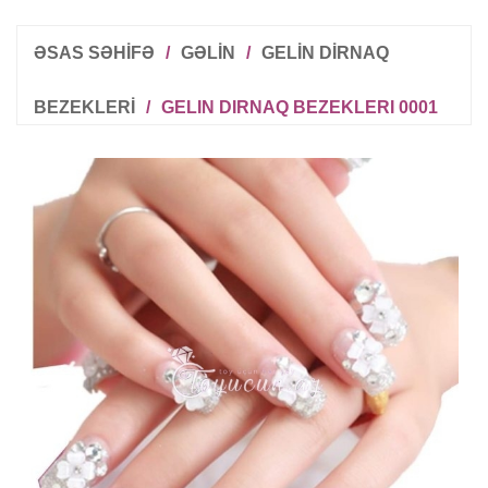
ƏSAS SƏHİFƏ
/
GƏLIN
/
GELIN DIRNAQ
BEZEKLERI
/
GELIN DIRNAQ BEZEKLERI 0001
R
T