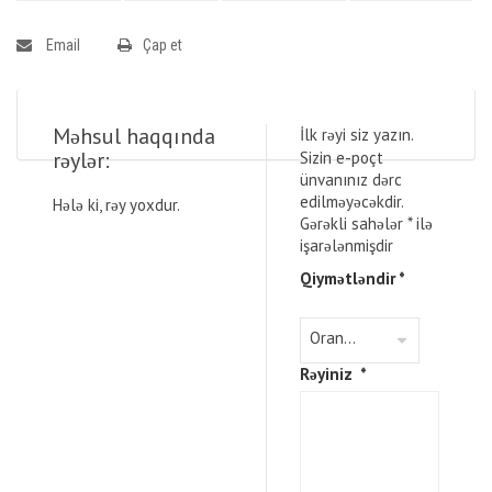
Email
Çap et
Məhsul haqqında
İlk rəyi siz yazın.
rəylər:
Sizin e-poçt
ünvanınız dərc
edilməyəcəkdir.
Hələ ki, rəy yoxdur.
Gərəkli sahələr
*
ilə
işarələnmişdir
Qiymətləndir
*
Rəyiniz
*