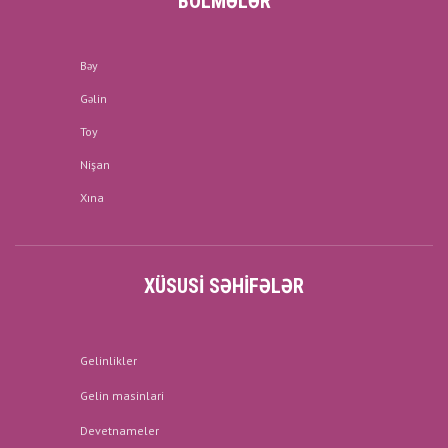
BÖLMƏLƏR
Bəy
Gəlin
Toy
Nişan
Xına
XÜSUSI SƏHIFƏLƏR
Gelinlikler
Gelin masinlari
Devetnameler