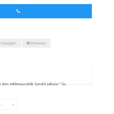
Google+
Pinterest
z dərc edilməyəcəkdir.
Gərəkli sahələr
*
ilə