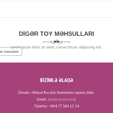
DIGƏR TOY MƏHSULLARI
an merasimi
BİZİMLƏ ƏLAQƏ
Ünvanı: Əhməd Rəcəbli, Nərimanov rayonu, Bakı.
Email:
[email protected]
Telefon: +994 77 384 13 14