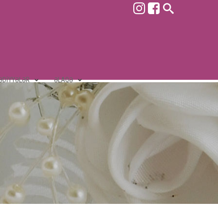
ƏDIYYƏLƏR
ƏLAQƏ