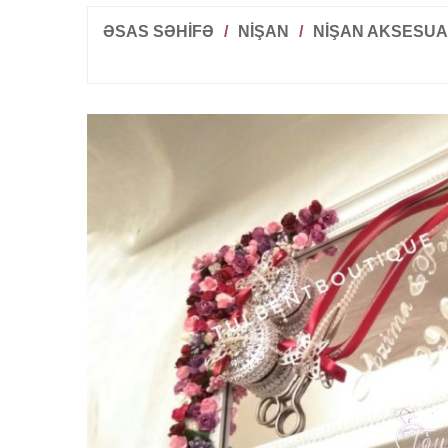
ƏSAS SƏHİFƏ
/
NIŞAN
/
NIŞAN AKSESUA