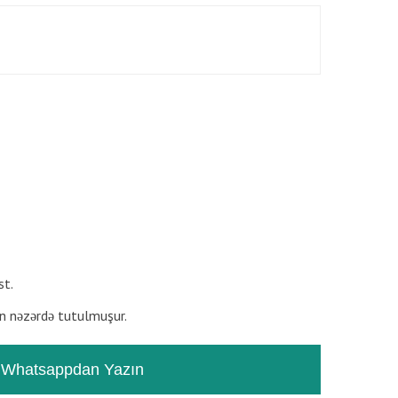
RƏYLƏR
TƏSVIR
st.
n nəzərdə tutulmuşur.
Whatsappdan Yazın