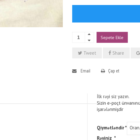
Sepete Ekle
Tweet
Share
Email
Çap et
İlk rəyi siz yazın.
Sizin e-poçt ünvanını
işarələnmişdir
Qiymətləndir
*
Rəyiniz
*