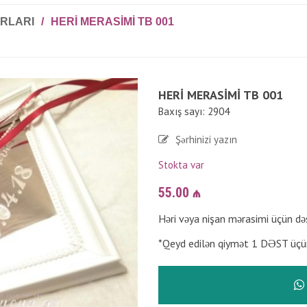
RLARI
/
HERI MERASIMI TB 001
HERI MERASIMI TB 001
Baxış sayı: 2904
Şərhinizi yazın
Stokta var
55.00
₼
Həri vəya nişan mərasimi üçün də
*Qeyd edilən qiymət 1 DƏST üçü