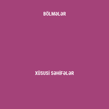
BÖLMƏLƏR
XÜSUSI SƏHIFƏLƏR