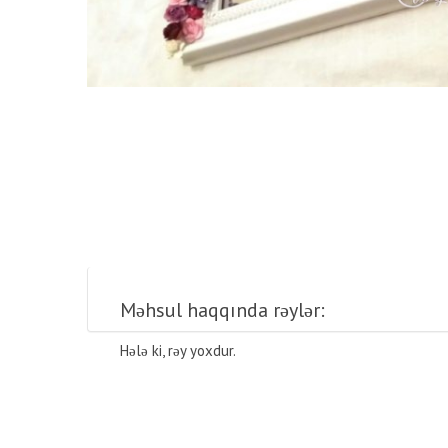
Məhsul haqqında rəylər:
Hələ ki, rəy yoxdur.