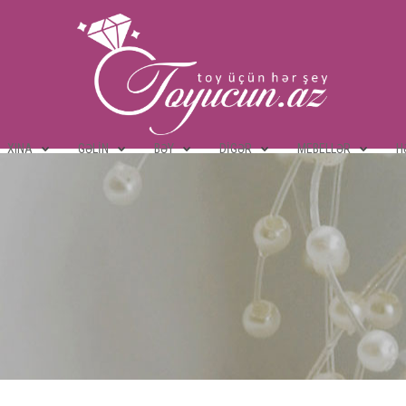
XINA
GƏLIN
BƏY
DIGƏR
MEBELLƏR
H