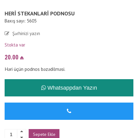
HERI STEKANLARI PODNOSU
Baxış sayı: 5605
Şərhinizi yazın
Stokta var
20.00
₼
Həri üçün podnos bəzədilməsi.
Whatsappdan Yazın
Sepete Ekle