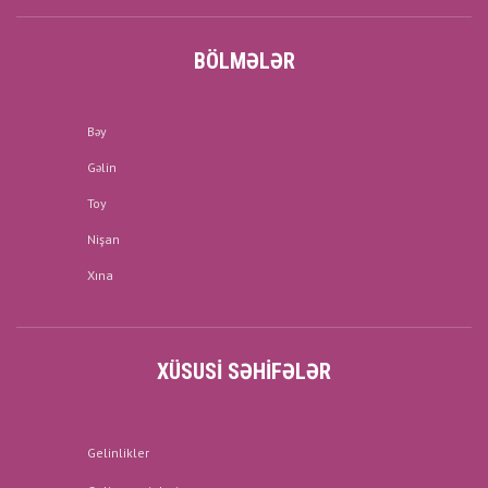
BÖLMƏLƏR
Bəy
Gəlin
Toy
Nişan
Xına
XÜSUSI SƏHIFƏLƏR
Gelinlikler