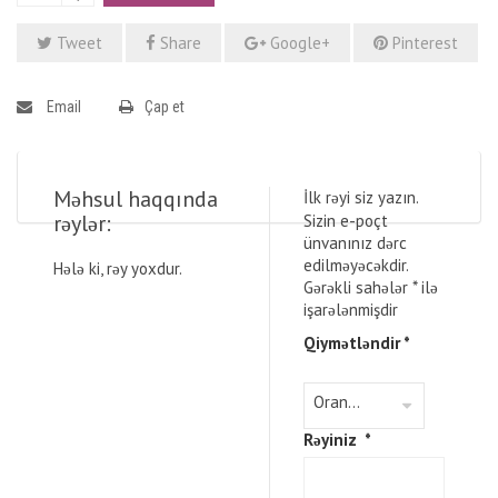
Tweet
Share
Google+
Pinterest
Email
Çap et
Məhsul haqqında
İlk rəyi siz yazın.
rəylər:
Sizin e-poçt
ünvanınız dərc
edilməyəcəkdir.
Hələ ki, rəy yoxdur.
Gərəkli sahələr
*
ilə
işarələnmişdir
Qiymətləndir
*
Rəyiniz
*