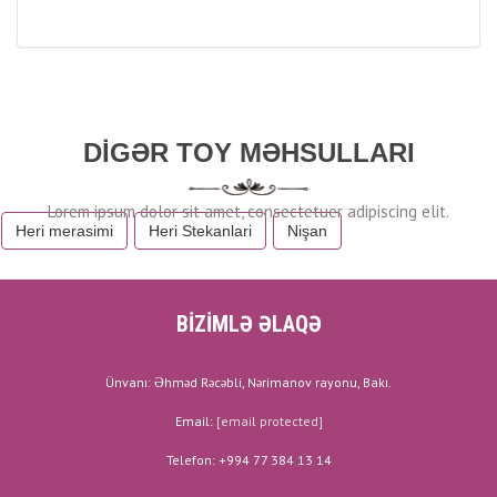
DIGƏR TOY MƏHSULLARI
Heri merasimi
Heri Stekanlari
Nişan
BİZİMLƏ ƏLAQƏ
Ünvanı: Əhməd Rəcəbli, Nərimanov rayonu, Bakı.
Email:
[email protected]
Telefon: +994 77 384 13 14