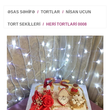
ƏSAS SƏHİFƏ
/
TORTLAR
/
NISAN UCUN
TORT SEKILLERI
/
HERI TORTLARI 0008
R
T