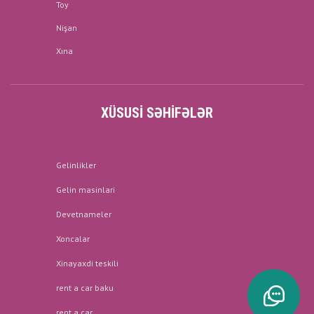
Toy
Nişan
Xına
XÜSUSI SƏHIFƏLƏR
Gelinlikler
Gelin masinlari
Devetnameler
Xoncalar
Xinayaxdi teskili
rent a car baku
rent a car