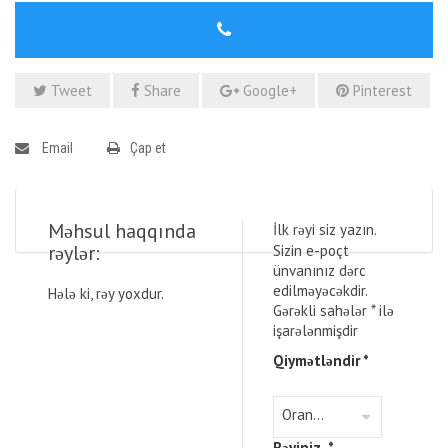
Tweet
Share
Google+
Pinterest
Email
Çap et
Məhsul haqqında
İlk rəyi siz yazın.
rəylər:
Sizin e-poçt
ünvanınız dərc
edilməyəcəkdir.
Hələ ki, rəy yoxdur.
Gərəkli sahələr
*
ilə
işarələnmişdir
Qiymətləndir
*
Rəyiniz
*