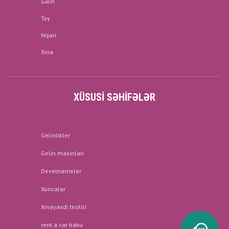
Gəlin
Toy
Nişan
Xına
XÜSUSI SƏHIFƏLƏR
Gelinlikler
Gelin masinlari
Devetnameler
Xoncalar
Xinayaxdi teskili
rent a car baku