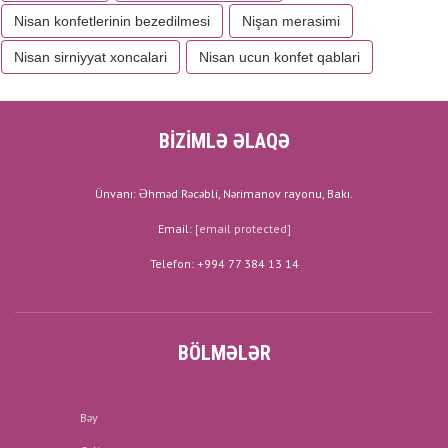
Nisan konfetlerinin bezedilmesi
Nişan merasimi
Nisan sirniyyat xoncalari
Nisan ucun konfet qablari
BİZİMLƏ ƏLAQƏ
Ünvanı: Əhməd Rəcəbli, Nərimanov rayonu, Bakı.
Email:
[email protected]
Telefon: +994 77 384 13 14
BÖLMƏLƏR
Bəy