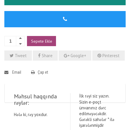
Sepete Ekle
Tweet
Share
Google+
Pinterest
Email
Çap et
Məhsul haqqında
İlk rəyi siz yazın.
rəylər:
Sizin e-poçt
ünvanınız dərc
edilməyəcəkdir.
Hələ ki, rəy yoxdur.
Gərəkli sahələr
*
ilə
işarələnmişdir