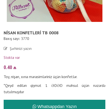
NISAN KONFETLERI TB 0008
Baxış sayı: 3770
Şərhinizi yazın
Stokta var
0.40
₼
Toy, nişan, xına mərasimləriniz üçün konfetlər.
*Qeyd edilən qiymət 1 ƏDƏD məhsul üçün nəzərdə
tutulmuşdur
Whatsappdan Yazın