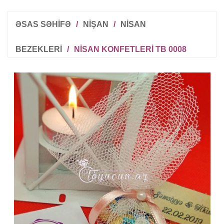
ƏSAS SƏHİFƏ
/
NIŞAN
/
NISAN
BEZEKLERI
/
NISAN KONFETLERI TB 0008
R
T