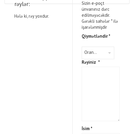
rəylər:
Sizin e-poçt
ünvanınız dərc
edilməyəcəkdir.
Hələ ki, rəy yoxdur.
Gərəkli sahələr
*
ilə
işarələnmişdir
Qiymətləndir
*
Rəyiniz
*
İsim
*