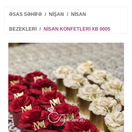
ƏSAS SƏHİFƏ
/
NIŞAN
/
NISAN
BEZEKLERI
/
NISAN KONFETLERI XB 0005
R
T