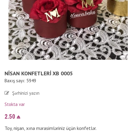
NISAN KONFETLERI XB 0005
Baxış sayı: 5949
Şərhinizi yazın
Stokta var
2.50
₼
Toy, nişan, xına mərasimləriniz üçün konfetlər.