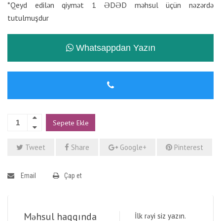
*Qeyd edilən qiymət 1 ƏDƏD məhsul üçün nəzərdə
tutulmuşdur
Whatsappdan Yazın
Sepete Ekle
Tweet
Share
Google+
Pinterest
Email
Çap et
Məhsul haqqında
İlk rəyi siz yazın.