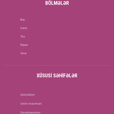
BÖLMƏLƏR
Bəy
Gəlin
Toy
Nişan
Xına
XÜSUSI SƏHIFƏLƏR
Gelinlikler
Gelin masinlari
Devetnameler