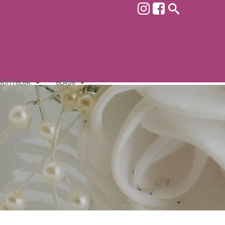
ƏDIYYƏLƏR
ƏLAQƏ