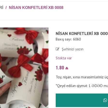
RI
/
NISAN KONFETLERI XB 0008
NISAN KONFETLERI XB 000
Baxış sayı: 6060
Şərhinizi yazın
Stokta var
1.80
₼
Toy, nişan, xına mərasimləriniz ü
*Qeyd edilən qiymət 1 ƏDƏD mə