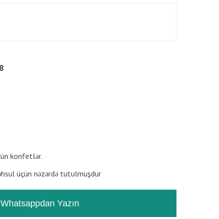
8
RƏYLƏR
TƏSVIR
çün konfetlər.
hsul üçün nəzərdə tutulmuşdur
Whatsappdan Yazın