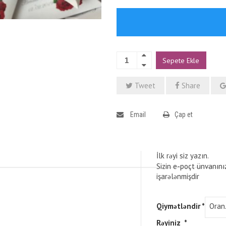
Sepete Ekle
Tweet
Share
Email
Çap et
İlk rəyi siz yazın.
Sizin e-poçt ünvanını
işarələnmişdir
Qiymətləndir
*
Rəyiniz
*