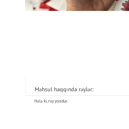
Məhsul haqqında rəylər:
Hələ ki, rəy yoxdur.