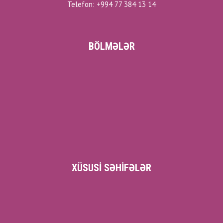
Telefon: +994 77 384 13 14
BÖLMƏLƏR
XÜSUSI SƏHIFƏLƏR