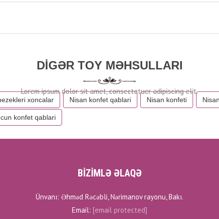
DIGƏR TOY MƏHSULLARI
bezekleri xoncalar
Nisan konfet qablari
Nisan konfeti
Nisan
cun konfet qablari
BİZİMLƏ ƏLAQƏ
Ünvanı: Əhməd Rəcəbli, Nərimanov rayonu, Bakı.
Email:
[email protected]