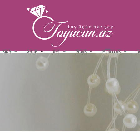
XINA
GƏLIN
BƏY
DIGƏR
MEBELLƏR
H