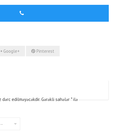
Google+
Pinterest
z dərc edilməyəcəkdir.
Gərəkli sahələr
*
ilə