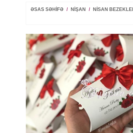
ƏSAS SƏHİFƏ
/
NIŞAN
/
NISAN BEZEKLE