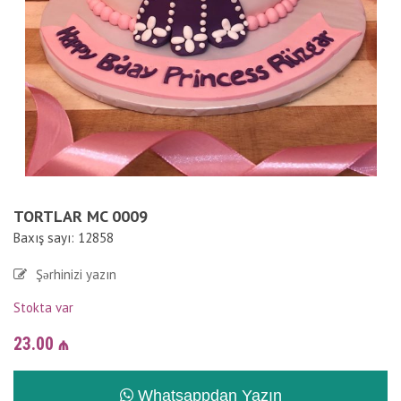
TORTLAR MC 0009
Baxış sayı: 12858
Şərhinizi yazın
Stokta var
23.00
₼
Whatsappdan Yazın