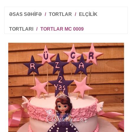
ƏSAS SƏHİFƏ
/
TORTLAR
/
ELÇILIK
TORTLARI
/
TORTLAR MC 0009
R
T