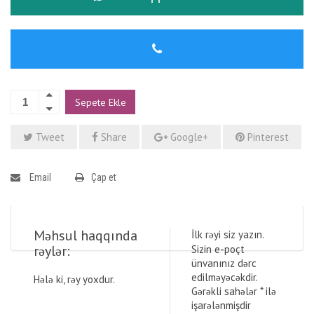
Sepete Ekle
Tweet
Share
Google+
Pinterest
Email
Çap et
Məhsul haqqında
İlk rəyi siz yazın.
rəylər:
Sizin e-poçt
ünvanınız dərc
edilməyəcəkdir.
Hələ ki, rəy yoxdur.
Gərəkli sahələr
*
ilə
işarələnmişdir