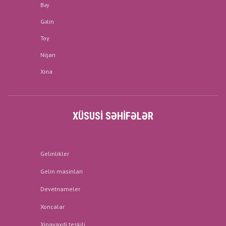
Bəy
Gəlin
Toy
Nişan
Xına
XÜSUSI SƏHIFƏLƏR
Gelinlikler
Gelin masinlari
Devetnameler
Xoncalar
Xinayaxdi teskili