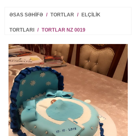
ƏSAS SƏHİFƏ
/
TORTLAR
/
ELÇILIK
TORTLARI
/
TORTLAR NZ 0019
R
T