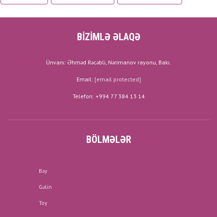
BİZİMLƏ ƏLAQƏ
Ünvanı: Əhməd Rəcəbli, Nərimanov rayonu, Bakı.
Email:
[email protected]
Telefon: +994 77 384 13 14
BÖLMƏLƏR
Bəy
Gəlin
Toy