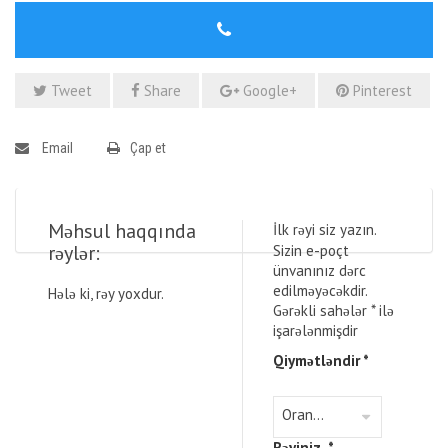
Tweet
Share
Google+
Pinterest
Email
Çap et
Məhsul haqqında
İlk rəyi siz yazın.
rəylər:
Sizin e-poçt
ünvanınız dərc
edilməyəcəkdir.
Hələ ki, rəy yoxdur.
Gərəkli sahələr
*
ilə
işarələnmişdir
Qiymətləndir
*
Rəyiniz
*