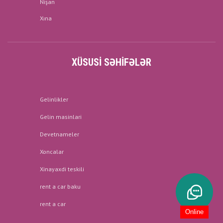
Nişan
Xına
XÜSUSI SƏHIFƏLƏR
Gelinlikler
Gelin masinlari
Devetnameler
Xoncalar
Xinayaxdi teskili
rent a car baku
rent a car