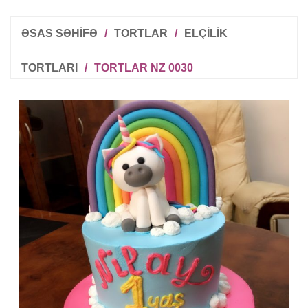
ƏSAS SƏHİFƏ
/
TORTLAR
/
ELÇILIK
TORTLARI
/
TORTLAR NZ 0030
R
T