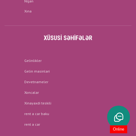
Nişan
Xına
XÜSUSI SƏHIFƏLƏR
Gelinlikler
Gelin masinlari
Devetnameler
Xoncalar
Xinayaxdi teskili
rent a car baku
rent a car