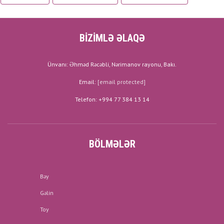
BİZİMLƏ ƏLAQƏ
Ünvanı: Əhməd Rəcəbli, Nərimanov rayonu, Bakı.
Email:
[email protected]
Telefon: +994 77 384 13 14
BÖLMƏLƏR
Bəy
Gəlin
Toy