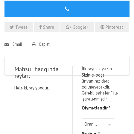
Tweet
Share
Google+
Pinterest
Email
Çap et
Məhsul haqqında
İlk rəyi siz yazın.
rəylər:
Sizin e-poçt
ünvanınız dərc
edilməyəcəkdir.
Hələ ki, rəy yoxdur.
Gərəkli sahələr
*
ilə
işarələnmişdir
Qiymətləndir
*
Rəyiniz
*