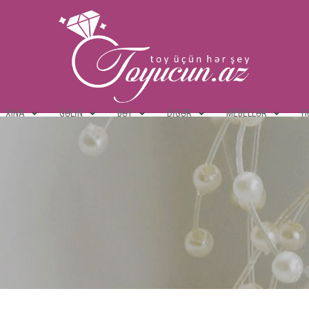
XINA
GƏLIN
BƏY
DIGƏR
MEBELLƏR
H