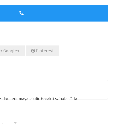
Google+
Pinterest
z dərc edilməyəcəkdir.
Gərəkli sahələr
*
ilə