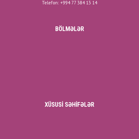
Telefon: +994 77 384 13 14
BÖLMƏLƏR
XÜSUSI SƏHIFƏLƏR