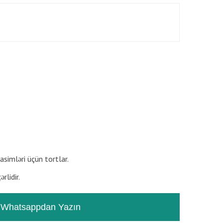
RƏYLƏR
TƏSVIR
rasimləri üçün tortlar.
rlidir.
Whatsappdan Yazın