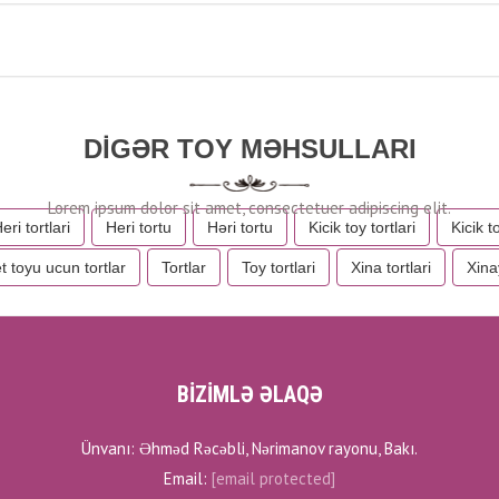
DIGƏR TOY MƏHSULLARI
eri tortlari
Heri tortu
Həri tortu
Kicik toy tortlari
Kicik t
 toyu ucun tortlar
Tortlar
Toy tortlari
Xina tortlari
Xina
BİZİMLƏ ƏLAQƏ
Ünvanı: Əhməd Rəcəbli, Nərimanov rayonu, Bakı.
Email:
[email protected]