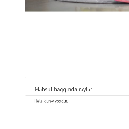
Məhsul haqqında rəylər:
Hələ ki, rəy yoxdur.