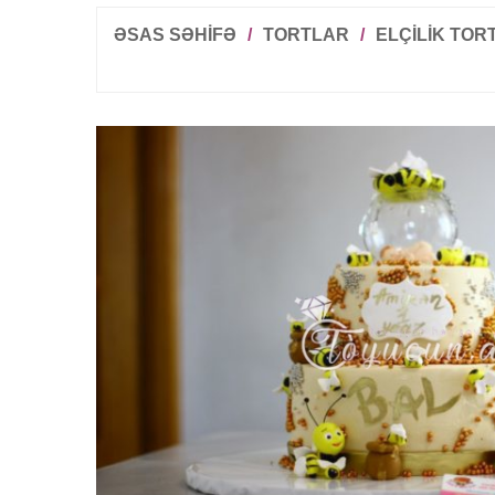
ƏSAS SƏHİFƏ
/
TORTLAR
/
ELÇILIK TOR