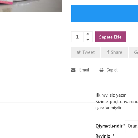
Sepete Ekle
Tweet
Share
Email
Çap et
İlk rəyi siz yazın.
Sizin e-poçt ünvanını
işarələnmişdir
Qiymətləndir
*
Rəyiniz
*