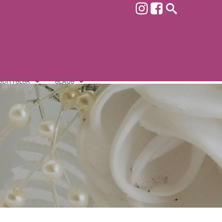
ƏDIYYƏLƏR
ƏLAQƏ