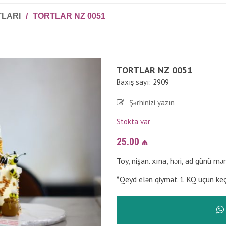
TLARI
/
TORTLAR NZ 0051
TORTLAR NZ 0051
Baxış sayı: 2909
Şərhinizi yazın
Stokta var
25.00
₼
Toy, nişan. xına, həri, ad günü mə
*Qeyd elən qiymət 1 KQ üçün keçə