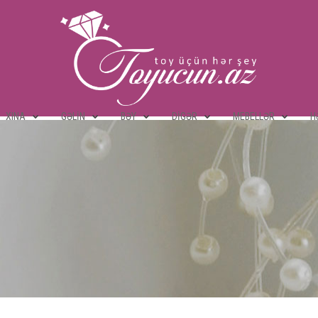
XINA
GƏLIN
BƏY
DIGƏR
MEBELLƏR
H