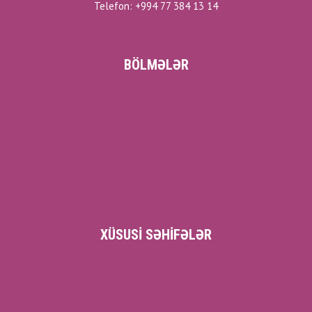
Telefon: +994 77 384 13 14
BÖLMƏLƏR
XÜSUSI SƏHIFƏLƏR