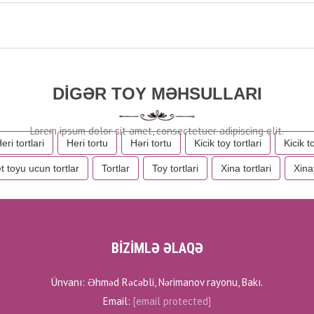
DIGƏR TOY MƏHSULLARI
eri tortlari
Heri tortu
Həri tortu
Kicik toy tortlari
Kicik t
 toyu ucun tortlar
Tortlar
Toy tortlari
Xina tortlari
Xina
BİZİMLƏ ƏLAQƏ
Ünvanı: Əhməd Rəcəbli, Nərimanov rayonu, Bakı.
Email:
[email protected]