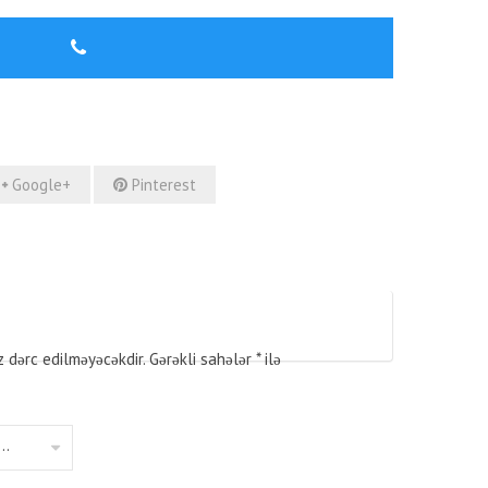
Google+
Pinterest
z dərc edilməyəcəkdir.
Gərəkli sahələr
*
ilə