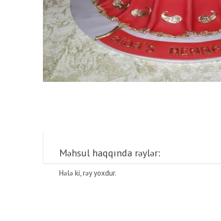
Məhsul haqqında rəylər:
Hələ ki, rəy yoxdur.