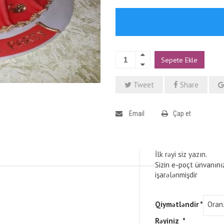
Sepete Ekle
Tweet
Share
Email
Çap et
İlk rəyi siz yazın.
Sizin e-poçt ünvanını
işarələnmişdir
Qiymətləndir
*
Rəyiniz
*