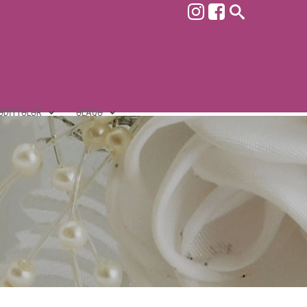
ƏDIYYƏLƏR
ƏLAQƏ