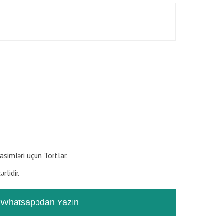
RƏYLƏR
TƏSVIR
rasimləri üçün Tortlar.
rlidir.
Whatsappdan Yazın