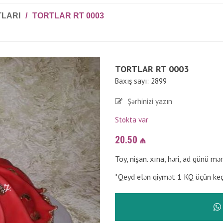
TLARI
/
TORTLAR RT 0003
TORTLAR RT 0003
Baxış sayı: 2899
Şərhinizi yazın
Stokta var
20.50
₼
Toy, nişan. xına, həri, ad günü mə
*Qeyd elən qiymət 1 KQ üçün keçə