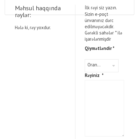
Məhsul haqqında
İlk rəyi siz yazın.
rəylər:
Sizin e-poçt
ünvanınız dərc
edilməyəcəkdir.
Hələ ki, rəy yoxdur.
Gərəkli sahələr
*
ilə
işarələnmişdir
Qiymətləndir
*
Rəyiniz
*