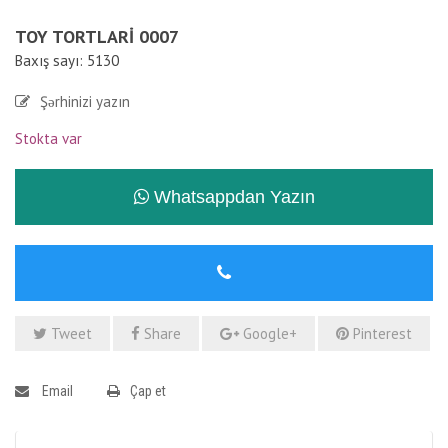
TOY TORTLARI 0007
Baxış sayı: 5130
Şərhinizi yazın
Stokta var
Whatsappdan Yazın
Tweet
Share
Google+
Pinterest
Email
Çap et