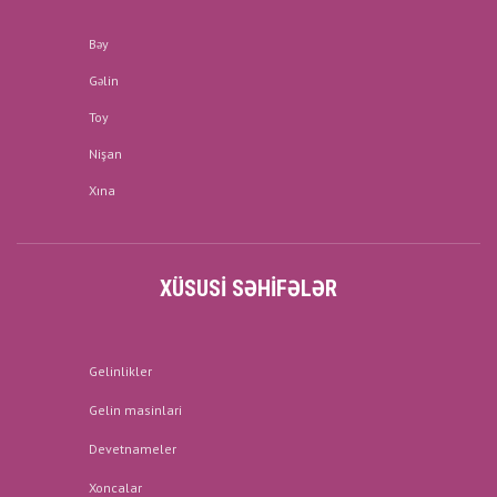
Bəy
Gəlin
Toy
Nişan
Xına
XÜSUSI SƏHIFƏLƏR
Gelinlikler
Gelin masinlari
Devetnameler
Xoncalar