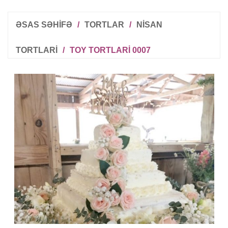
ƏSAS SƏHİFƏ
/
TORTLAR
/
NISAN
TORTLARI
/
TOY TORTLARI 0007
R
T