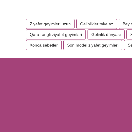
Ziyafet geyimleri uzun
Gelinlikler take az
Bey 
Qara rəngli ziyafət geyimləri
Gelinlik dünyası
Xonca sebetler
Son model ziyafet geyimleri
Sa