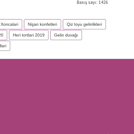
Baxış sayı: 1426
Xoncalari
Nişan konfetleri
Qiz toyu gelinlikleri
20
Heri tortlari 2019
Gelin duvağı
lari