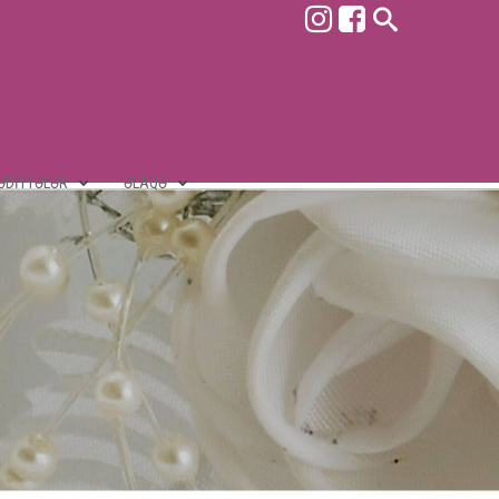
ƏDIYYƏLƏR
ƏLAQƏ