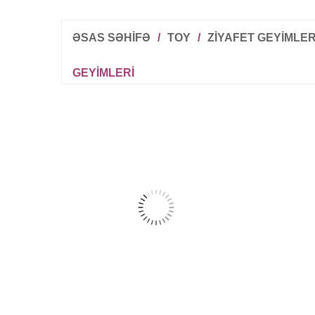
ƏSAS SƏHİFƏ
/
TOY
/
ZIYAFET GEYIMLER
GEYIMLERI