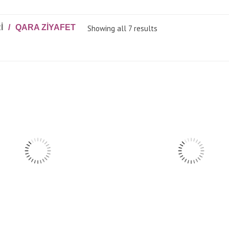
I
/
QARA ZIYAFET
Showing all 7 results