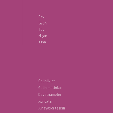
Bəy
Gəlin
Toy
Nişan
Xına
Gelinlikler
Gelin masinlari
Devetnameler
Xoncalar
Xinayaxdi teskili