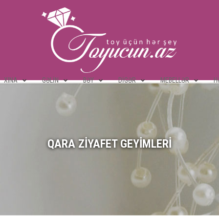
XINA
GƏLIN
BƏY
DIGƏR
MEBELLƏR
H
QARA ZIYAFET GEYIMLERI