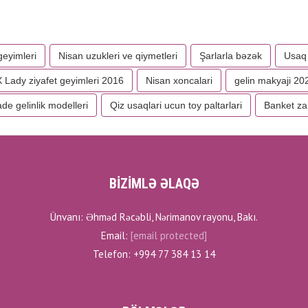
geyimleri
Nisan uzukleri ve qiymetleri
Şarlarla bəzək
Usaq 
X Lady ziyafet geyimleri 2016
Nisan xoncalari
gelin makyaji 20
de gelinlik modelleri
Qiz usaqlari ucun toy paltarlari
Banket zal
BİZİMLƏ ƏLAQƏ
Ünvanı: Əhməd Rəcəbli, Nərimanov rayonu, Bakı.
Email:
[email protected]
Telefon: +994 77 384 13 14