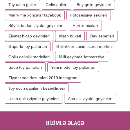
Toy ucun guller
Gelin gulleri
Bey gelin geyimleri
Marry me xoncalar facebook
Fotosessiya sekilleri
Böyük bədən ziyafət geyimləri
Həri xonçaları
Ziyafet hicab geyimleri
nişan buketi
Bey sebetleri
Gupurlu toy paltarlari
Gelinlikler Lacin ticaret merkezi
Qollu gelinlik modelleri
Milli geyimde fotosessiya
Sade toy paltarlari
Yeni model toy paltarlari
Ziyafet sac duzumleri 2019 instagram
Toy ucun qapilarin bezedilmesi
Uzun qollu ziyafet geyimleri
Ana qiz ziyafet geyimleri
BİZİMLƏ ƏLAQƏ