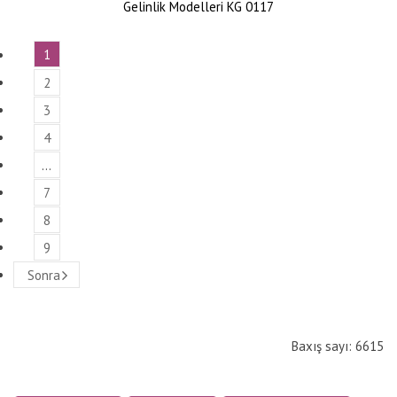
Gelinlik Modelleri KG 0117
1
2
3
4
…
7
8
9
Sonra
Baxış sayı: 6615