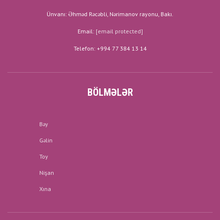
Ünvanı: Əhməd Rəcəbli, Nərimanov rayonu, Bakı.
Email:
[email protected]
Telefon: +994 77 384 13 14
BÖLMƏLƏR
Bəy
Gəlin
Toy
Nişan
Xına