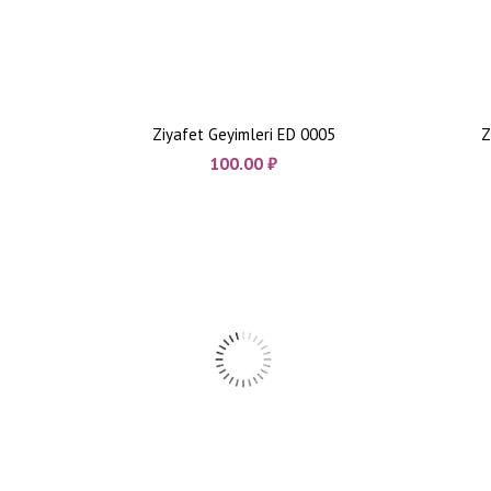
Ziyafet Geyimleri ED 0005
Z
100.00
₼