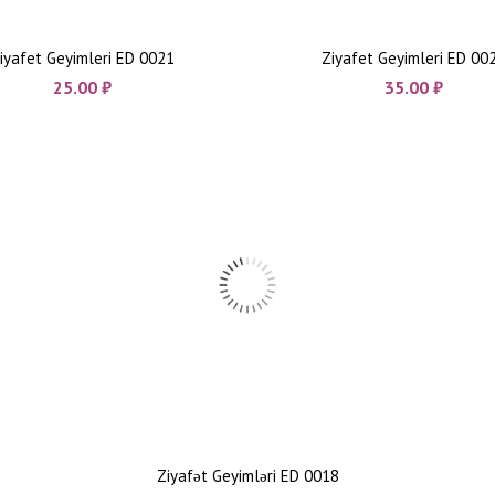
iyafet Geyimleri ED 0021
Ziyafet Geyimleri ED 00
25.00
₼
35.00
₼
Ziyafət Geyimləri ED 0018