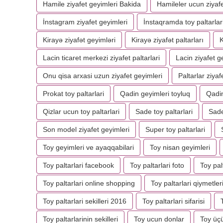
Hamile ziyafet geyimleri Bakida
Hamileler ucun ziyafe
İnstagram ziyafet geyimleri
İnstaqramda toy paltarlar
Kirayə ziyafət geyimləri
Kirayə ziyafət paltarları
K
Lacin ticaret merkezi ziyafet paltarlari
Lacin ziyafet g
Onu qisa arxasi uzun ziyafet geyimleri
Paltarlar ziyaf
Prokat toy paltarlari
Qadin geyimleri toyluq
Qadin
Qizlar ucun toy paltarlari
Sade toy paltarlari
Sade
Son model ziyafet geyimleri
Super toy paltarlari
Toy geyimleri ve ayaqqabilari
Toy nisan geyimleri
Toy paltarlari facebook
Toy paltarlari foto
Toy pal
Toy paltarlari online shopping
Toy paltarlari qiymetler
Toy paltarlari sekilleri 2016
Toy paltarlari sifarisi
Toy paltarlarinin sekilleri
Toy ucun donlar
Toy üç