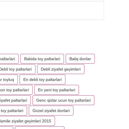
altarlari
Bakida toy paltarlari
Baliq donlar
Debli toy paltarlari
Debli ziyafet geyimleri
r toyluq
En debli toy paltarlari
on toy paltarlari
En yeni toy paltarlari
yafet paltarlari
Genc qizlar ucun toy paltarlari
toy paltarlari
Gozel ziyafet donlari
amile ziyafet geyimleri 2015