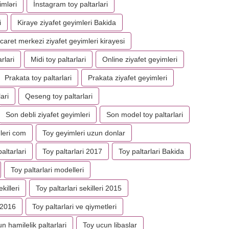
imləri
İnstagram toy paltarlari
i
Kiraye ziyafet geyimleri Bakida
icaret merkezi ziyafet geyimleri kirayesi
rlari
Midi toy paltarlari
Online ziyafet geyimleri
Prakata toy paltarlari
Prakata ziyafet geyimleri
ari
Qeseng toy paltarlari
Son debli ziyafet geyimleri
Son model toy paltarlari
leri com
Toy geyimleri uzun donlar
altarlari
Toy paltarlari 2017
Toy paltarlari Bakida
Toy paltarlari modelleri
killeri
Toy paltarlari sekilleri 2015
 2016
Toy paltarlari ve qiymetleri
n hamilelik paltarlari
Toy ucun libaslar