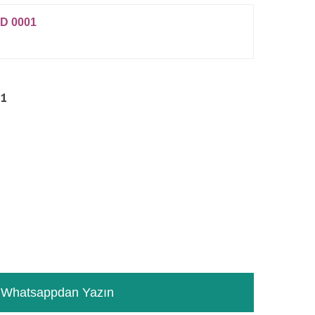
D 0001
01
RƏYLƏR
TƏSVIR
Whatsappdan Yazın