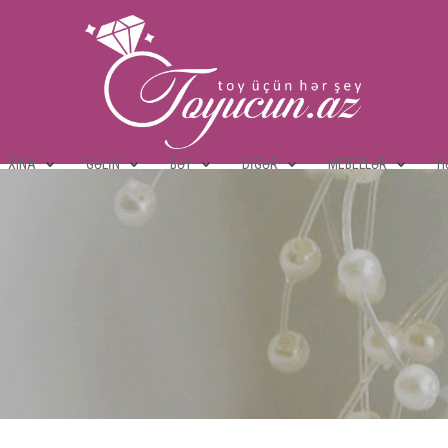
XINA
GƏLIN
BƏY
DIGƏR
MEBELLƏR
H