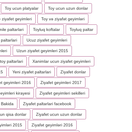
Toy ucun platyalar
Toy ucun uzun donlar
 ziyafet geyimleri
Toy və ziyafət geyimləri
ile paltarlari
Toyluq koftalar
Toyluq paltar
paltarlari
Ucuz ziyafet geyimleri
leri
Uzun ziyafet geyimleri 2015
toy paltarlari
Xanimlar ucun ziyafet geyimleri
15
Yeni ziyafet paltarlari
Ziyafet donlar
et geyimleri 2016
Ziyafet geyimleri 2017
eyimleri kirayesi
Ziyafet geyimleri sekilleri
i Bakida
Ziyafet paltarlari facebook
cun qisa donlar
Ziyafet ucun uzun donlar
yimləri 2015
Ziyafət geyimləri 2016