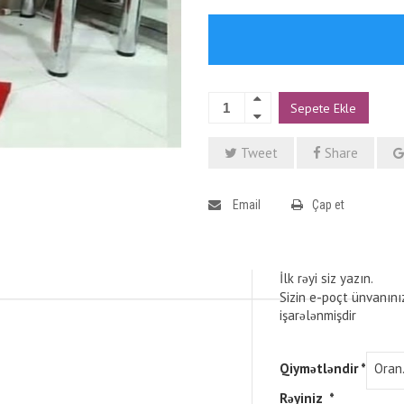
Sepete Ekle
Tweet
Share
Email
Çap et
İlk rəyi siz yazın.
Sizin e-poçt ünvanını
işarələnmişdir
Qiymətləndir
*
Rəyiniz
*