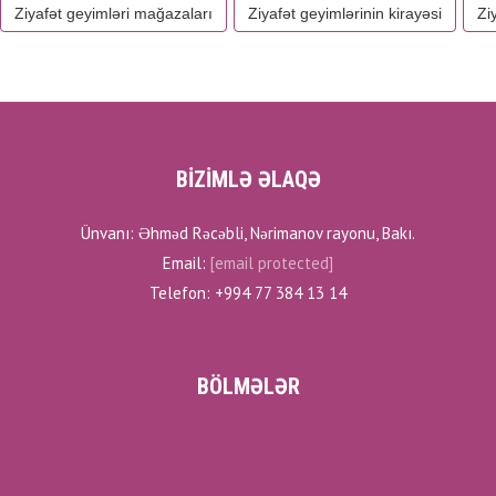
Ziyafət geyimləri mağazaları
Ziyafət geyimlərinin kirayəsi
Zi
BİZİMLƏ ƏLAQƏ
Ünvanı: Əhməd Rəcəbli, Nərimanov rayonu, Bakı.
Email:
[email protected]
Telefon: +994 77 384 13 14
BÖLMƏLƏR