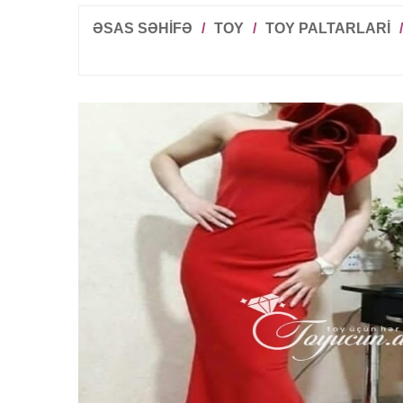
ƏSAS SƏHİFƏ
/
TOY
/
TOY PALTARLARI
/