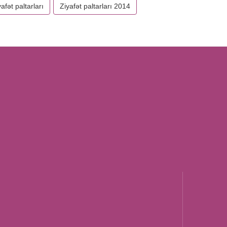
yafət paltarları
Ziyafət paltarları 2014