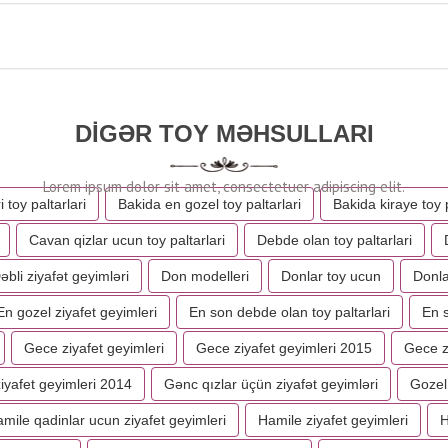
DIGƏR TOY MƏHSULLARI
i toy paltarlari
Bakida en gozel toy paltarlari
Bakida kiraye toy p
Cavan qizlar ucun toy paltarlari
Debde olan toy paltarlari
əbli ziyafət geyimləri
Don modelleri
Donlar toy ucun
Donla
En gozel ziyafet geyimleri
En son debde olan toy paltarlari
En s
Gece ziyafet geyimleri
Gece ziyafet geyimleri 2015
Gece zi
iyafet geyimleri 2014
Gənc qızlar üçün ziyafət geyimləri
Gozel 
mile qadinlar ucun ziyafet geyimleri
Hamile ziyafet geyimleri
H