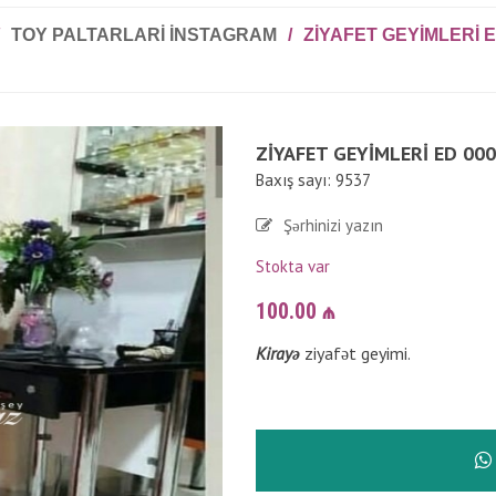
TOY PALTARLARI INSTAGRAM
/
ZIYAFET GEYIMLERI E
ZIYAFET GEYIMLERI ED 00
Baxış sayı: 9537
Şərhinizi yazın
Stokta var
100.00
₼
Kirayə
ziyafət geyimi.