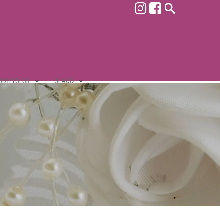
ƏDIYYƏLƏR
ƏLAQƏ