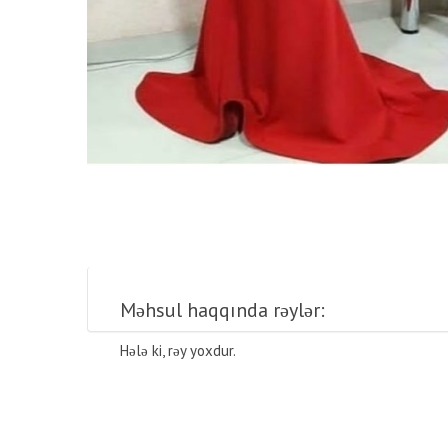
Məhsul haqqında rəylər:
Hələ ki, rəy yoxdur.