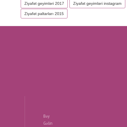
Ziyafət geyimləri 2017
Ziyafət geyimləri instagram
Ziyafət paltarları 2015
Bəy
Gəlin