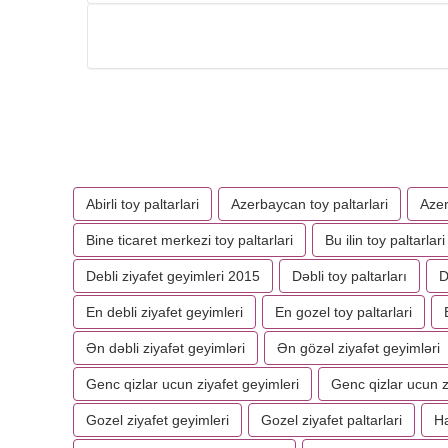
Abirli toy paltarlari
Azerbaycan toy paltarlari
Azer
Bine ticaret merkezi toy paltarlari
Bu ilin toy paltarlari
Debli ziyafet geyimleri 2015
Dəbli toy paltarları
D
En debli ziyafet geyimleri
En gozel toy paltarlari
Ən dəbli ziyafət geyimləri
Ən gözəl ziyafət geyimləri
Genc qizlar ucun ziyafet geyimleri
Genc qizlar ucun z
Gozel ziyafet geyimleri
Gozel ziyafet paltarlari
Ha