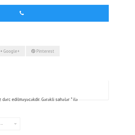
Google+
Pinterest
z dərc edilməyəcəkdir.
Gərəkli sahələr
*
ilə