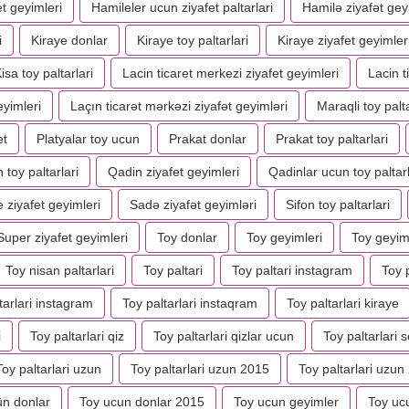
t geyimleri
Hamileler ucun ziyafet paltarlari
Hamilə ziyafət gey
i
Kiraye donlar
Kiraye toy paltarlari
Kiraye ziyafet geyimler
isa toy paltarlari
Lacin ticaret merkezi ziyafet geyimleri
Lacin t
eyimleri
Laçın ticarət mərkəzi ziyafət geyimləri
Maraqli toy palta
et
Platyalar toy ucun
Prakat donlar
Prakat toy paltarlari
 toy paltarlari
Qadin ziyafet geyimleri
Qadinlar ucun toy paltarl
 ziyafet geyimleri
Sadə ziyafət geyimləri
Sifon toy paltarlari
Super ziyafet geyimleri
Toy donlar
Toy geyimleri
Toy geyim
Toy nisan paltarlari
Toy paltari
Toy paltari instagram
Toy p
tarlari instagram
Toy paltarlari instaqram
Toy paltarlari kiraye
i
Toy paltarlari qiz
Toy paltarlari qizlar ucun
Toy paltarlari se
Toy paltarlari uzun
Toy paltarlari uzun 2015
Toy paltarlari uzun
ün donlar
Toy ucun donlar 2015
Toy ucun geyimler
Toy ucu