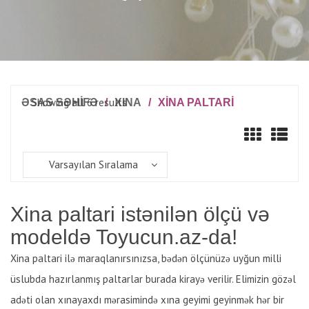
Showing all 6 results
ƏSAS SƏHİFƏ
/
XINA
/
XINA PALTARI
Varsayılan Sıralama
Xina paltari istənilən ölçü və
modeldə Toyucun.az-da!
Xina paltari ilə maraqlanırsınızsa, bədən ölçünüzə uyğun milli
üslubda hazırlanmış paltarlar burada kirayə verilir. Elimizin gözəl
adəti olan xınayaxdı mərasimində xına geyimi geyinmək hər bir