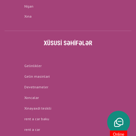
Nişan
Xına
XÜSUSI SƏHIFƏLƏR
Gelinlikler
Gelin masinlari
Devetnameler
Xoncalar
Xinayaxdi teskili
rent a car baku
rent a car