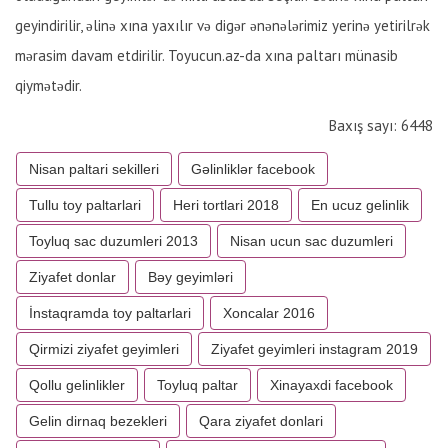
geyindirilir, əlinə xına yaxılır və digər ənənələrimiz yerinə yetirilrək
mərasim davam etdirilir. Toyucun.az-da xına paltarı münasib
qiymətədir.
Baxış sayı: 6448
Nisan paltari sekilleri
Gəlinliklər facebook
Tullu toy paltarlari
Heri tortlari 2018
En ucuz gelinlik
Toyluq sac duzumleri 2013
Nisan ucun sac duzumleri
Ziyafet donlar
Bəy geyimləri
İnstaqramda toy paltarlari
Xoncalar 2016
Qirmizi ziyafet geyimleri
Ziyafet geyimleri instagram 2019
Qollu gelinlikler
Toyluq paltar
Xinayaxdi facebook
Gelin dirnaq bezekleri
Qara ziyafet donlari