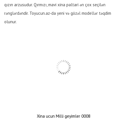
qızın arzusudur. Qırmızı, mavi xina paltari ən çox seçilən
rənglərdəndir. Toyucun.az-da yeni və gözəl modellər təqdim
olunur.
Xina ucun Milli geyimler 0008