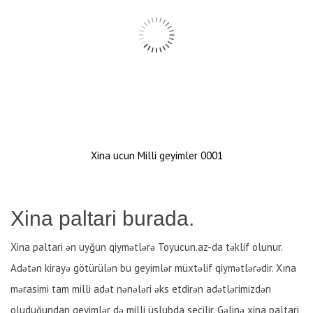
Xina ucun Milli geyimler 0001
Xina paltari burada.
Xina paltari ən uyğun qiymətlərə Toyucun.az-da təklif olunur.
Adətən kirayə götürülən bu geyimlər müxtəlif qiymətlərədir. Xına
mərasimi tam milli adət nənələri əks etdirən adətlərimizdən
oluduğundan geyimlər də milli üslubda seçilir. Gəlinə xina paltari