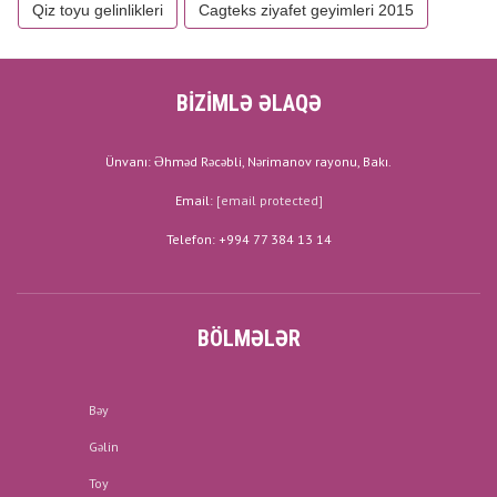
Qiz toyu gelinlikleri
Cagteks ziyafet geyimleri 2015
BİZİMLƏ ƏLAQƏ
Ünvanı: Əhməd Rəcəbli, Nərimanov rayonu, Bakı.
Email:
[email protected]
Telefon: +994 77 384 13 14
BÖLMƏLƏR
Bəy
Gəlin
Toy