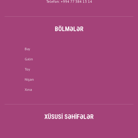
Telefon: +994 77 384 13 14
BÖLMƏLƏR
Bəy
Gəlin
Toy
Nişan
Xına
XÜSUSI SƏHIFƏLƏR