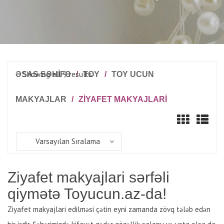
Showing all 9 results
ƏSAS SƏHİFƏ
/
TOY
/
TOY UCUN
MAKYAJLAR
/
ZIYAFET MAKYAJLARI
Varsayılan Sıralama
Ziyafet makyajlari sərfəli
qiymətə Toyucun.az-da!
Ziyafet makyajlari edilməsi çətin eyni zamanda zövq tələb edən