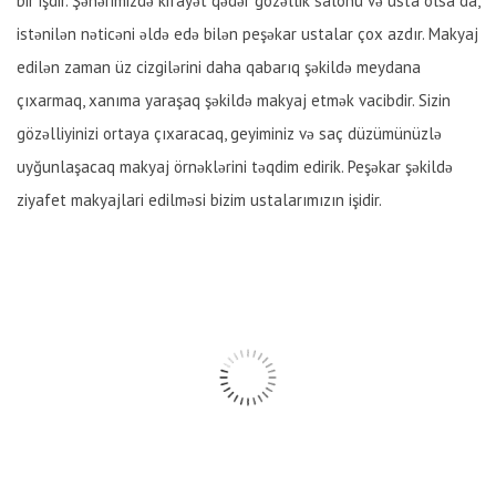
bir işdir. Şəhərimizdə kifayət qədər gözəllik salonu və usta olsa da,
istənilən nəticəni əldə edə bilən peşəkar ustalar çox azdır. Makyaj
edilən zaman üz cizgilərini daha qabarıq şəkildə meydana
çıxarmaq, xanıma yaraşaq şəkildə makyaj etmək vacibdir. Sizin
gözəlliyinizi ortaya çıxaracaq, geyiminiz və saç düzümünüzlə
uyğunlaşacaq makyaj örnəklərini təqdim edirik. Peşəkar şəkildə
ziyafet makyajlari edilməsi bizim ustalarımızın işidir.