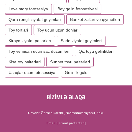
Love story fotosesiya
Bey gelin fotosesiyasi
Qara rəngli ziyafət geyimləri
Banket zallari ve qiymetleri
Toy tortlari
Toy ucun uzun donlar
Kirayə ziyafət paltarları
Sade ziyafet geyimleri
Toy ve nisan ucun sac duzumleri
Qiz toyu gelinlikleri
Kisa toy paltarlari
Sunnet toyu paltarlari
Usaqlar ucun fotosessiya
Gelinlik gulu
BİZİMLƏ ƏLAQƏ
Ünvanı: Əhməd Rəcəbli, Nərimanov rayonu, Bakı.
Email:
[email protected]