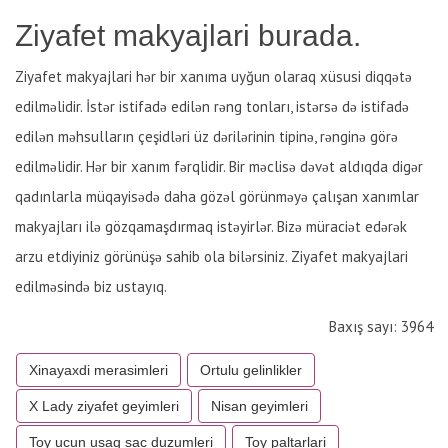
Ziyafet makyajlari burada.
Ziyafet makyajlari hər bir xanıma uyğun olaraq xüsusi diqqətə
edilməlidir. İstər istifadə edilən rəng tonları, istərsə də istifadə
edilən məhsulların çeşidləri üz dərilərinin tipinə, rənginə görə
edilməlidir. Hər bir xanım fərqlidir. Bir məclisə dəvət aldıqda digər
qadınlarla müqayisədə daha gözəl görünməyə çalışan xanımlar
makyajları ilə gözqamaşdırmaq istəyirlər. Bizə müraciət edərək
arzu etdiyiniz görünüşə sahib ola bilərsiniz. Ziyafet makyajlari
edilməsində biz ustayıq.
Baxış sayı: 3964
Xinayaxdi merasimleri
Ortulu gelinlikler
X Lady ziyafet geyimleri
Nisan geyimleri
Toy ucun usaq sac duzumleri
Toy paltarlari