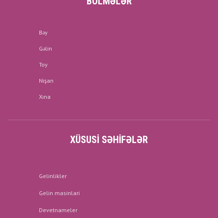
BÖLMƏLƏR
Bəy
Gəlin
Toy
Nişan
Xına
XÜSUSI SƏHIFƏLƏR
Gelinlikler
Gelin masinlari
Devetnameler