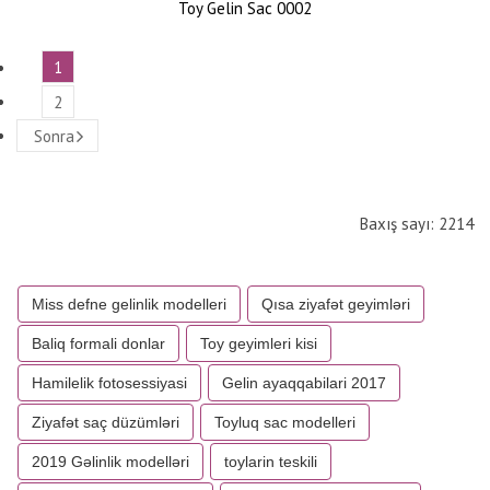
Toy Gelin Sac 0002
1
2
Sonra
Baxış sayı: 2214
Miss defne gelinlik modelleri
Qısa ziyafət geyimləri
Baliq formali donlar
Toy geyimleri kisi
Hamilelik fotosessiyasi
Gelin ayaqqabilari 2017
Ziyafət saç düzümləri
Toyluq sac modelleri
2019 Gəlinlik modelləri
toylarin teskili