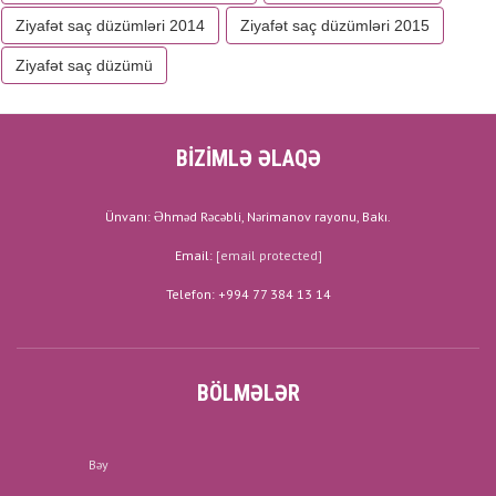
Ziyafət saç düzümləri 2014
Ziyafət saç düzümləri 2015
Ziyafət saç düzümü
BİZİMLƏ ƏLAQƏ
Ünvanı: Əhməd Rəcəbli, Nərimanov rayonu, Bakı.
Email:
[email protected]
Telefon: +994 77 384 13 14
BÖLMƏLƏR
Bəy