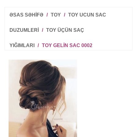
ƏSAS SƏHİFƏ
/
TOY
/
TOY UCUN SAC
DUZUMLERI
/
TOY ÜÇÜN SAÇ
YIĞIMLARI
/
TOY GELIN SAC 0002
R
T