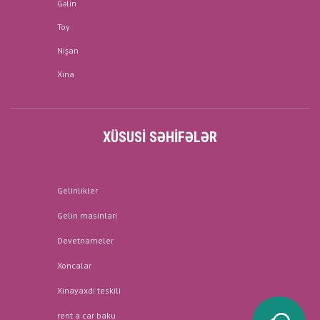
Gəlin
Toy
Nişan
Xına
XÜSUSI SƏHIFƏLƏR
Gelinlikler
Gelin masinlari
Devetnameler
Xoncalar
Xinayaxdi teskili
rent a car baku