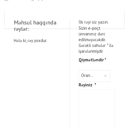
Məhsul haqqında
İlk rəyi siz yazın.
rəylər:
Sizin e-poçt
ünvanınız dərc
edilməyəcəkdir.
Hələ ki, rəy yoxdur.
Gərəkli sahələr
*
ilə
işarələnmişdir
Qiymətləndir
*
Rəyiniz
*