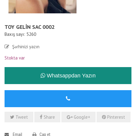
TOY GELIN SAC 0002
Baxış sayı: 5260
Şərhinizi yazın
Stokta var
Whatsappdan Yazın
Tweet
Share
Google+
Pinterest
Email
Çap et