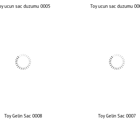
oy ucun sac duzumu 0005
Toy ucun sac duzumu 00
Toy Gelin Sac 0008
Toy Gelin Sac 0007