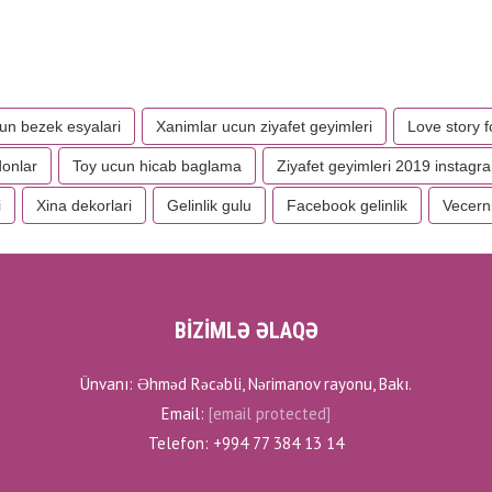
un bezek esyalari
Xanimlar ucun ziyafet geyimleri
Love story f
donlar
Toy ucun hicab baglama
Ziyafet geyimleri 2019 instagr
i
Xina dekorlari
Gelinlik gulu
Facebook gelinlik
Vecern
BİZİMLƏ ƏLAQƏ
Ünvanı: Əhməd Rəcəbli, Nərimanov rayonu, Bakı.
Email:
[email protected]
Telefon: +994 77 384 13 14