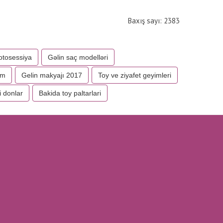
Baxış sayı: 2383
otosessiya
Gəlin saç modelləri
am
Gelin makyajı 2017
Toy ve ziyafet geyimleri
i donlar
Bakida toy paltarlari