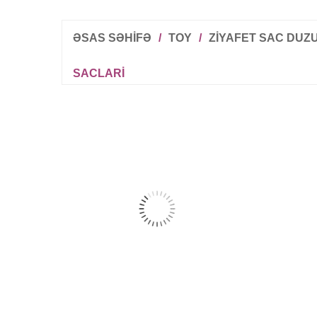
ƏSAS SƏHİFƏ
/
TOY
/
ZIYAFET SAC DUZ
SACLARI