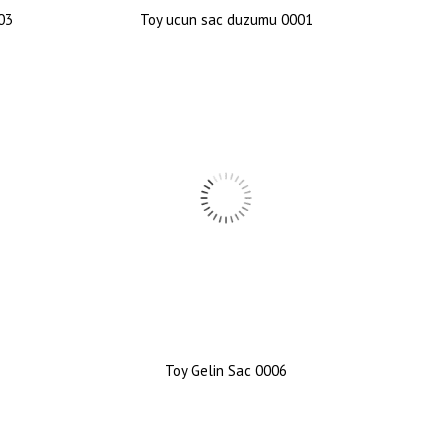
03
Toy ucun sac duzumu 0001
Toy Gelin Sac 0006