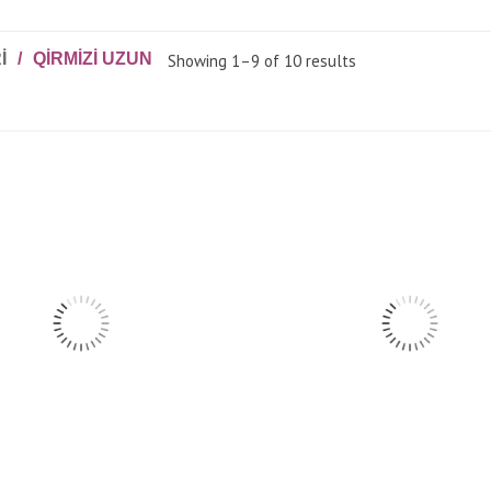
I
/
QIRMIZI UZUN
Showing 1–9 of 10 results