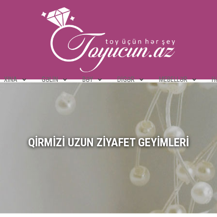
XINA
GƏLIN
BƏY
DIGƏR
MEBELLƏR
H
QIRMIZI UZUN ZIYAFET GEYIMLERI