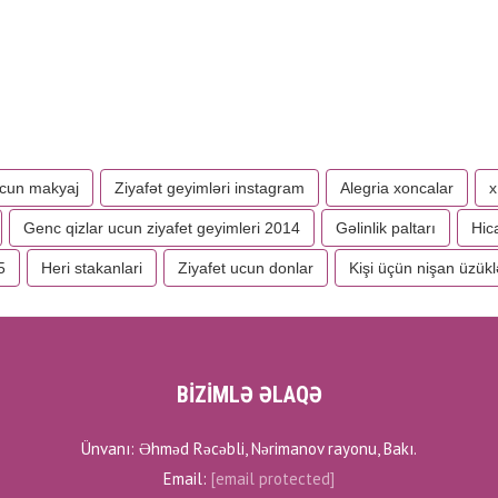
ucun makyaj
Ziyafət geyimləri instagram
Alegria xoncalar
x
Genc qizlar ucun ziyafet geyimleri 2014
Gəlinlik paltarı
Hica
5
Heri stakanlari
Ziyafet ucun donlar
Kişi üçün nişan üzükl
BİZİMLƏ ƏLAQƏ
Ünvanı: Əhməd Rəcəbli, Nərimanov rayonu, Bakı.
Email:
[email protected]