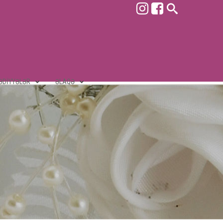
ƏDIYYƏLƏR
ƏLAQƏ