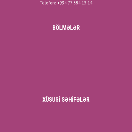
Telefon: +994 77 384 13 14
BÖLMƏLƏR
XÜSUSI SƏHIFƏLƏR