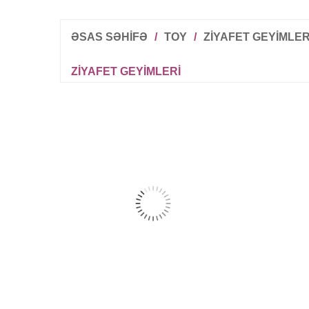
ƏSAS SƏHİFƏ
/
TOY
/
ZIYAFET GEYIMLER
ZIYAFET GEYIMLERI