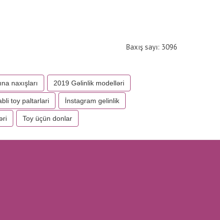
Baxış sayı: 3096
ına naxışları
2019 Gəlinlik modelləri
bli toy paltarlari
İnstagram gelinlik
əri
Toy üçün donlar