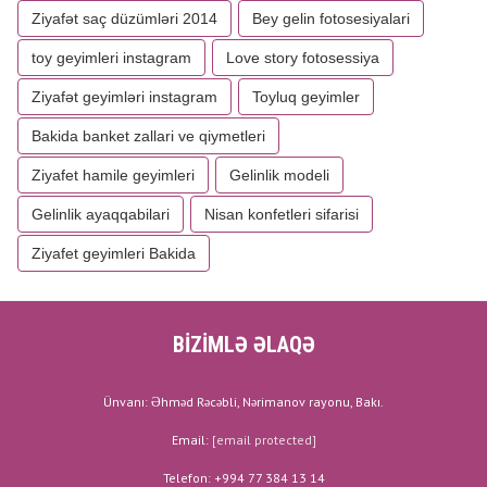
Ziyafət saç düzümləri 2014
Bey gelin fotosesiyalari
toy geyimleri instagram
Love story fotosessiya
Ziyafət geyimləri instagram
Toyluq geyimler
Bakida banket zallari ve qiymetleri
Ziyafet hamile geyimleri
Gelinlik modeli
Gelinlik ayaqqabilari
Nisan konfetleri sifarisi
Ziyafet geyimleri Bakida
BİZİMLƏ ƏLAQƏ
Ünvanı: Əhməd Rəcəbli, Nərimanov rayonu, Bakı.
Email:
[email protected]
Telefon: +994 77 384 13 14