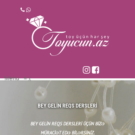
Skip
to
content
Menu
≡
╳
BEY GELIN REQS DERSLERI
BEY GELIN REQS DERSLERI ÜÇÜN BIZƏ
MÜRACIƏT EDƏ BILƏRSINIZ.