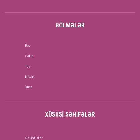
BÖLMƏLƏR
Bəy
Gəlin
Toy
Nişan
Xına
XÜSUSI SƏHIFƏLƏR
Gelinlikler