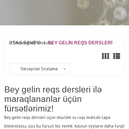
Showing all 4 results
ƏSAS SƏHİFƏ
/
BEY GELIN REQS DERSLERI
Varsayılan Sıralama
Bey gelin reqs dersleri ilə
maraqlananlar üçün
fürsətlərimiz!
Bey gelin reqs dersleri üçün müəllim və rəqs məktəbi tapa
bilmirsinizsə, sizə bu fürsəti biz veririk. Adətən toyların daha fərqli