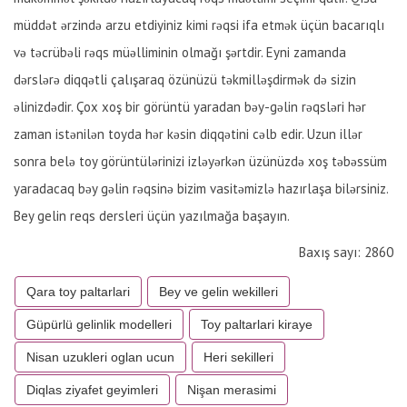
müddət ərzində arzu etdiyiniz kimi rəqsi ifa etmək üçün bacarıqlı
və təcrübəli rəqs müəlliminin olmağı şərtdir. Eyni zamanda
dərslərə diqqətli çalışaraq özünüzü təkmilləşdirmək də sizin
əlinizdədir. Çox xoş bir görüntü yaradan bəy-gəlin rəqsləri hər
zaman istənilən toyda hər kəsin diqqətini cəlb edir. Uzun illər
sonra belə toy görüntülərinizi izləyərkən üzünüzdə xoş təbəssüm
yaradacaq bəy gəlin rəqsinə bizim vasitəmizlə hazırlaşa bilərsiniz.
Bey gelin reqs dersleri üçün yazılmağa başayın.
Baxış sayı: 2860
Qara toy paltarlari
Bey ve gelin wekilleri
Güpürlü gelinlik modelleri
Toy paltarlari kiraye
Nisan uzukleri oglan ucun
Heri sekilleri
Diqlas ziyafet geyimleri
Nişan merasimi