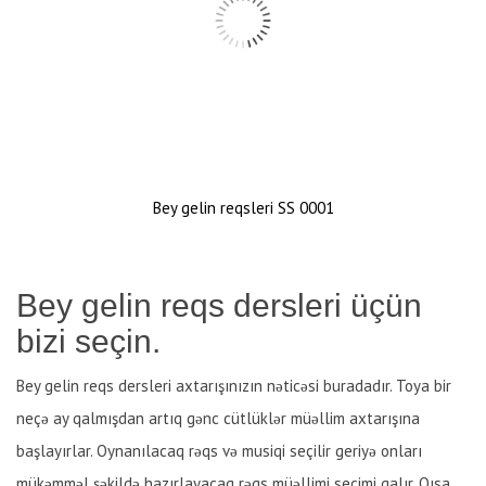
Bey gelin reqsleri SS 0001
Bey gelin reqs dersleri üçün
bizi seçin.
Bey gelin reqs dersleri axtarışınızın nəticəsi buradadır. Toya bir
neçə ay qalmışdan artıq gənc cütlüklər müəllim axtarışına
başlayırlar. Oynanılacaq rəqs və musiqi seçilir geriyə onları
mükəmməl şəkildə hazırlayacaq rəqs müəllimi seçimi qalır. Qısa