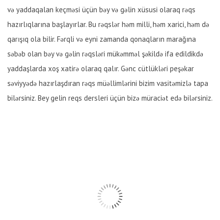
və yaddaqalan keçməsi üçün bəy və gəlin xüsusi olaraq rəqs
hazırlıqlarına başlayırlar. Bu rəqslər həm milli, həm xarici, həm də
qarışıq ola bilir. Fərqli və eyni zamanda qonaqların marağına
səbəb olan bəy və gəlin rəqsləri mükəmməl şəkildə ifa edildikdə
yaddaşlarda xoş xatirə olaraq qalır. Gənc cütlükləri peşəkar
səviyyədə hazırlaşdıran rəqs müəllimlərini bizim vasitəmizlə tapa
bilərsiniz. Bey gelin reqs dersleri üçün bizə müraciət edə bilərsiniz.