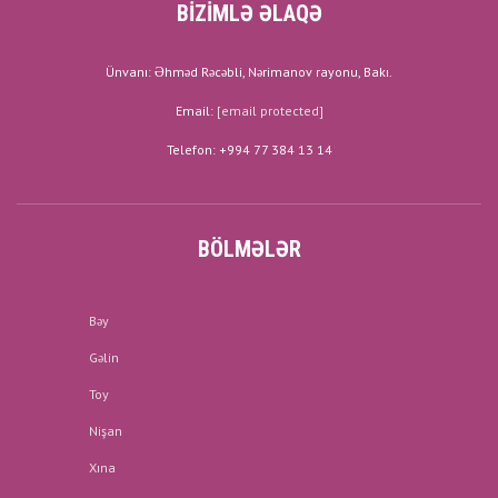
BİZİMLƏ ƏLAQƏ
Ünvanı: Əhməd Rəcəbli, Nərimanov rayonu, Bakı.
Email:
[email protected]
Telefon: +994 77 384 13 14
BÖLMƏLƏR
Bəy
Gəlin
Toy
Nişan
Xına