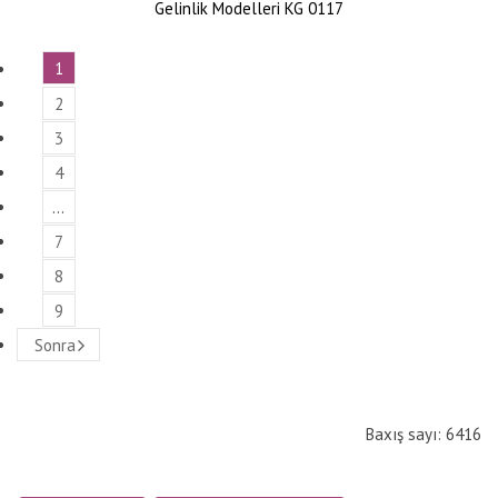
Gelinlik Modelleri KG 0117
1
2
3
4
…
7
8
9
Sonra
Baxış sayı: 6416