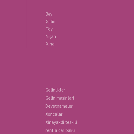
Bəy
Gəlin
Toy
Nişan
Xına
Gelinlikler
Gelin masinlari
Devetnameler
Xoncalar
Xinayaxdi teskili
rent a car baku