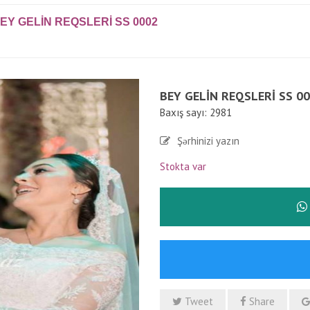
EY GELIN REQSLERI SS 0002
BEY GELIN REQSLERI SS 0
Baxış sayı: 2981
Şərhinizi yazın
Stokta var
Tweet
Share