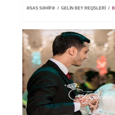
ƏSAS SƏHİFƏ
/
GELIN BEY REQSLERI
/
B