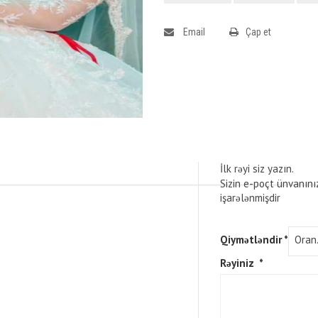
Email
Çap et
İlk rəyi siz yazın.
Sizin e-poçt ünvanını
işarələnmişdir
Qiymətləndir
*
Rəyiniz
*