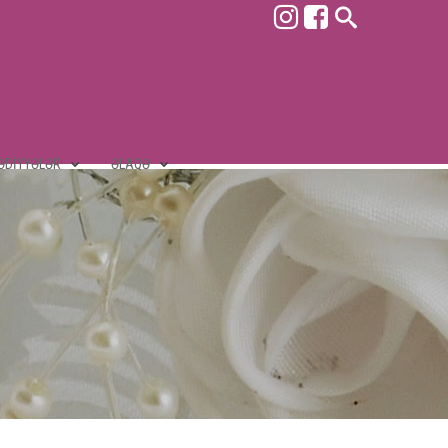
ƏDIYYƏLƏR
ƏLAQƏ