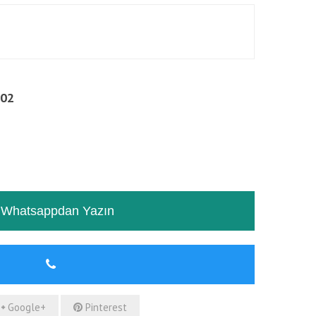
002
RƏYLƏR
TƏSVIR
Whatsappdan Yazın
Google+
Pinterest