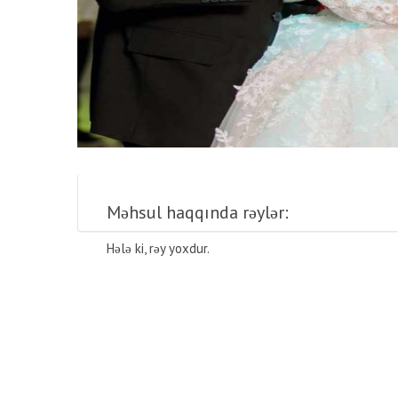
Məhsul haqqında rəylər:
Hələ ki, rəy yoxdur.