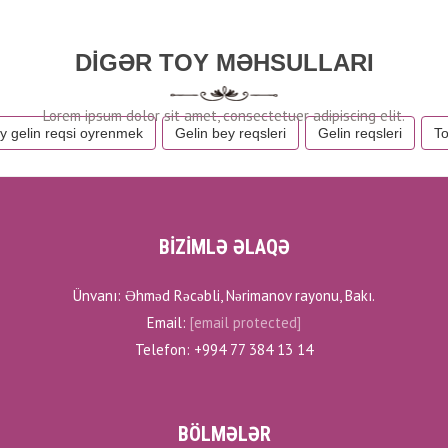
DIGƏR TOY MƏHSULLARI
y gelin reqsi oyrenmek
Gelin bey reqsleri
Gelin reqsleri
To
BİZİMLƏ ƏLAQƏ
Ünvanı: Əhməd Rəcəbli, Nərimanov rayonu, Bakı.
Email:
[email protected]
Telefon: +994 77 384 13 14
BÖLMƏLƏR