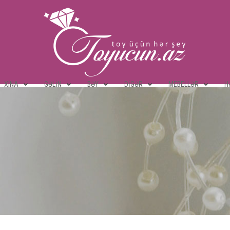
XINA
GƏLIN
BƏY
DIGƏR
MEBELLƏR
H