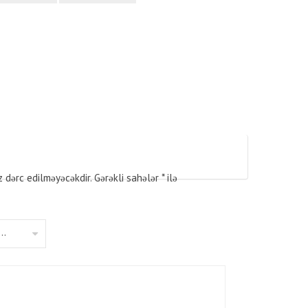
z dərc edilməyəcəkdir.
Gərəkli sahələr
*
ilə