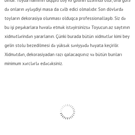
biridir. Toyda hamının diqqəti bəy və gəlinin üzərində olur, ona görə
də onların əyləşdiyi masa da cəlb edici olmalıdır. Son dövlərdə
toyların dekorasiya olunması olduqca professionallaşıb. Siz də
bu işi peşəkarlara həvalə etmək istəyirsinizsə Toyucun.az saytının
xidmətlərindən yararlanın. Çünki burada bütün xidmətlər kimi bey
gelin stolu bezedilmesi də yüksək səviyyədə həyata keçirilir.
Xidmətdən, dekorasiyadan razı qalacaqsınız və bütün bunları
minimum xərclərlə edəcəksiniz.