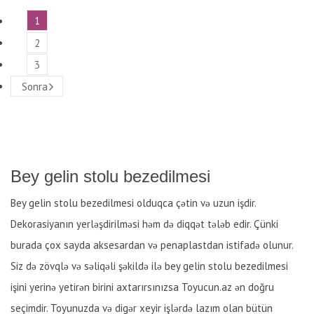
1
2
3
Sonra
Bey gelin stolu bezedilmesi
Bey gelin stolu bezedilmesi olduqca çətin və uzun işdir.
Dekorasiyanın yerləşdirilməsi həm də diqqət tələb edir. Çünki
burada çox sayda aksesardan və penaplastdan istifadə olunur.
Siz də zövqlə və səliqəli şəkildə ilə bey gelin stolu bezedilmesi
işini yerinə yetirən birini axtarırsınızsa Toyucun.az ən doğru
seçimdir. Toyunuzda və digər xeyir işlərdə lazım olan bütün