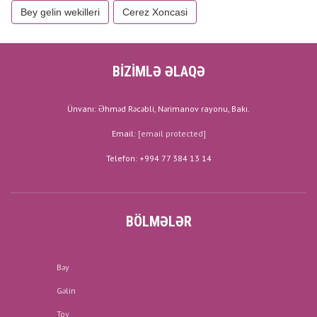
Bey gelin wekilleri
Cerez Xoncasi
BİZİMLƏ ƏLAQƏ
Ünvanı: Əhməd Rəcəbli, Nərimanov rayonu, Bakı.
Email:
[email protected]
Telefon: +994 77 384 13 14
BÖLMƏLƏR
Bəy
Gəlin
Toy