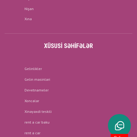
Nişan
Xına
XÜSUSI SƏHIFƏLƏR
Gelinlikler
Gelin masinlari
Devetnameler
Xoncalar
Xinayaxdi teskili
rent a car baku
rent a car