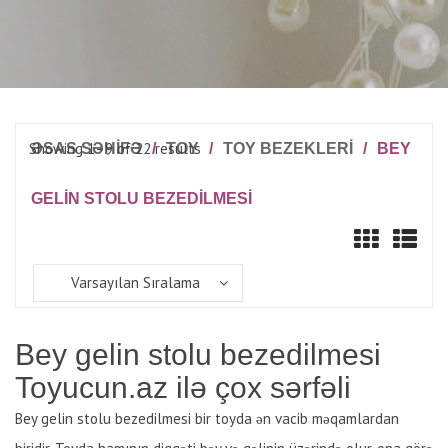
Showing 1–9 of 22 results
ƏSAS SƏHİFƏ
/
TOY
/
TOY BEZEKLERI
/
BEY
GELIN STOLU BEZEDILMESI
Varsayılan Sıralama
Bey gelin stolu bezedilmesi
Toyucun.az ilə çox sərfəli
Bey gelin stolu bezedilmesi bir toyda ən vacib məqamlardan