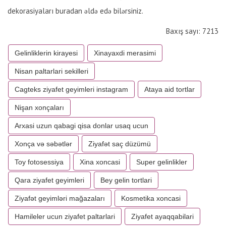
dekorasiyaları buradan əldə edə bilərsiniz.
Baxış sayı: 7213
Gelinliklerin kirayesi
Xinayaxdi merasimi
Nisan paltarlari sekilleri
Cagteks ziyafet geyimleri instagram
Ataya aid tortlar
Nişan xonçaları
Arxasi uzun qabagi qisa donlar usaq ucun
Xonça və səbətlər
Ziyafət saç düzümü
Toy fotosessiya
Xina xoncasi
Super gelinlikler
Qara ziyafet geyimleri
Bey gelin tortlari
Ziyafət geyimləri mağazaları
Kosmetika xoncasi
Hamileler ucun ziyafet paltarlari
Ziyafet ayaqqabilari