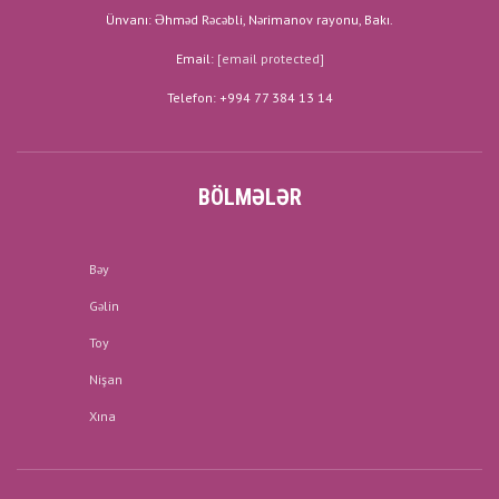
Ünvanı: Əhməd Rəcəbli, Nərimanov rayonu, Bakı.
Email:
[email protected]
Telefon: +994 77 384 13 14
BÖLMƏLƏR
Bəy
Gəlin
Toy
Nişan
Xına