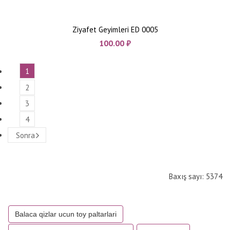
Ziyafet Geyimleri ED 0005
100.00
₼
1
2
3
4
Sonra
Baxış sayı: 5374
Balaca qizlar ucun toy paltarlari