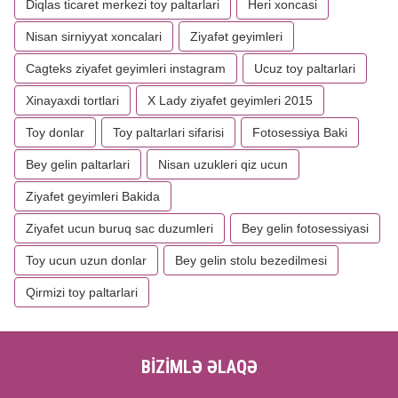
Diqlas ticaret merkezi toy paltarlari
Heri xoncasi
Nisan sirniyyat xoncalari
Ziyafət geyimleri
Cagteks ziyafet geyimleri instagram
Ucuz toy paltarlari
Xinayaxdi tortlari
X Lady ziyafet geyimleri 2015
Toy donlar
Toy paltarlari sifarisi
Fotosessiya Baki
Bey gelin paltarlari
Nisan uzukleri qiz ucun
Ziyafet geyimleri Bakida
Ziyafet ucun buruq sac duzumleri
Bey gelin fotosessiyasi
Toy ucun uzun donlar
Bey gelin stolu bezedilmesi
Qirmizi toy paltarlari
BİZİMLƏ ƏLAQƏ